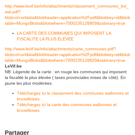
http://www.levif.be/info/attachments/classement_communes_bxl_
wal.pdf?
blobcol=urldata&blobheader=application%2Fpdf&blobkey=id&blob
table=MungoBlobs&blobwhere=7000235128809&ssbinary=true
LA CARTE DES COMMUNES QUI IMPOSENT LA
FISCALITE LA PLUS ELEVEE
http://www.levif.be/info/attachments/carte_communes.pdf?
blobcol=urldata&blobheader=application%2Fpdf&blobkey=id&blob
table=MungoBlobs&blobwhere=7000235128820&ssbinary=true
LeVif.be
NB: Légende de la carte : en rouge les communes qui imposent
la fiscalité la plus élevée ( taxes provinciales mises de côté). En
jaune les plus modérées.
Téléchargez ici le classement des communes wallonnes et
bruxelloises
Téléchargez ici la carte des communes wallonnes et
bruxelloises
Partager