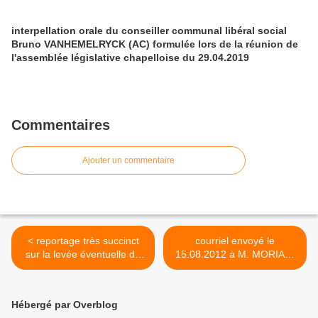
interpellation orale du conseiller communal libéral social
Bruno VANHEMELRYCK (AC) formulée lors de la réunion de
l'assemblée législative chapelloise du 29.04.2019
Commentaires
Ajouter un commentaire
< reportage très succinct
courriel envoyé le
sur la levée éventuelle de
15.08.2012 à M. MORIAU,
l'immunité parlementaire de
Bourgmestre, au sujet des
Patrick MORIAU diffusé le
mesures de protection et de
06 juillet 2012 sur
sécurité prises par les
Hébergé par Overblog
TéléSambre
autorités communales