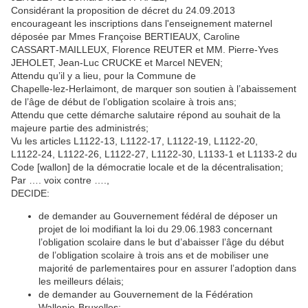
Considérant la proposition de décret du 24.09.2013
encourageant les inscriptions dans l'enseignement maternel
déposée par Mmes Françoise BERTIEAUX, Caroline
CASSART‑MAILLEUX, Florence REUTER et MM. Pierre‑Yves
JEHOLET, Jean‑Luc CRUCKE et Marcel NEVEN;
Attendu qu’il y a lieu, pour la Commune de
Chapelle‑lez‑Herlaimont, de marquer son soutien à l’abaissement
de l’âge de début de l’obligation scolaire à trois ans;
Attendu que cette démarche salutaire répond au souhait de la
majeure partie des administrés;
Vu les articles L1122‑13, L1122‑17, L1122‑19, L1122‑20,
L1122‑24, L1122‑26, L1122‑27, L1122‑30, L1133-1 et L1133-2 du
Code [wallon] de la démocratie locale et de la décentralisation;
Par …. voix contre ….,
DECIDE:
de demander au Gouvernement fédéral de déposer un
projet de loi modifiant la loi du 29.06.1983 concernant
l’obligation scolaire dans le but d’abaisser l’âge du début
de l’obligation scolaire à trois ans et de mobiliser une
majorité de parlementaires pour en assurer l’adoption dans
les meilleurs délais;
de demander au Gouvernement de la Fédération
Wallonie‑Bruxelles: