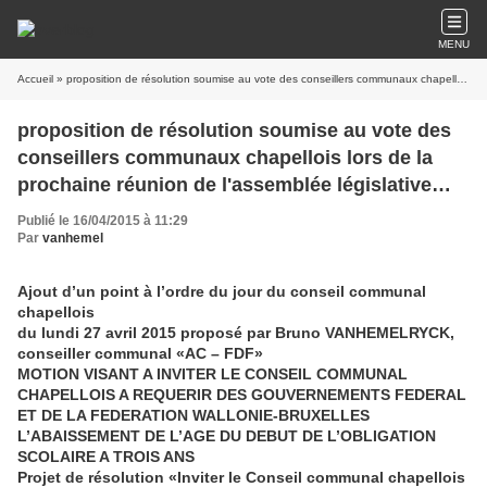
MENU
Accueil
» proposition de résolution soumise au vote des conseillers communaux chapellois lors de la prochaine réunion de l'assemblée législative locale du 27.04.2015
proposition de résolution soumise au vote des
conseillers communaux chapellois lors de la
prochaine réunion de l'assemblée législative
locale du 27.04.2015
Publié le 16/04/2015 à 11:29
Par
vanhemel
Ajout d’un point à l’ordre du jour du conseil communal
chapellois
du lundi 27 avril 2015
proposé par Bruno VANHEMELRYCK,
conseiller communal «AC – FDF»
MOTION VISANT A INVITER LE CONSEIL COMMUNAL
CHAPELLOIS A REQUERIR DES GOUVERNEMENTS FEDERAL
ET DE LA FEDERATION WALLONIE-BRUXELLES
L’ABAISSEMENT DE L’AGE DU DEBUT DE L’OBLIGATION
SCOLAIRE A TROIS ANS
Projet de résolution «Inviter le Conseil communal chapellois