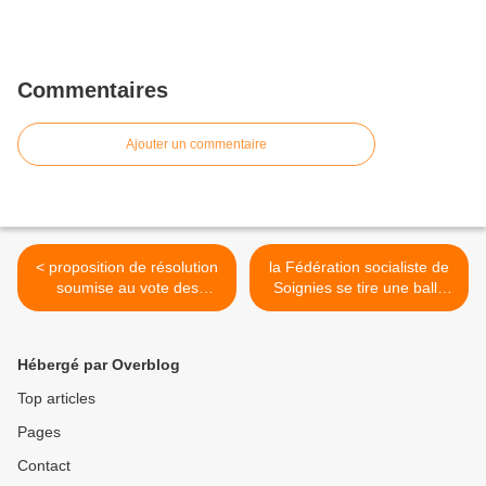
Commentaires
Ajouter un commentaire
< proposition de résolution
la Fédération socialiste de
soumise au vote des
Soignies se tire une balle
conseillers communaux
dans le pied en tentant de
chapellois lors de la
déboulonner plusieurs
prochaine réunion de
membres PS du Collège
Hébergé par Overblog
l'assemblée législative
communal lessinois >
locale fixée au 27.04.2015
Top articles
Pages
Contact