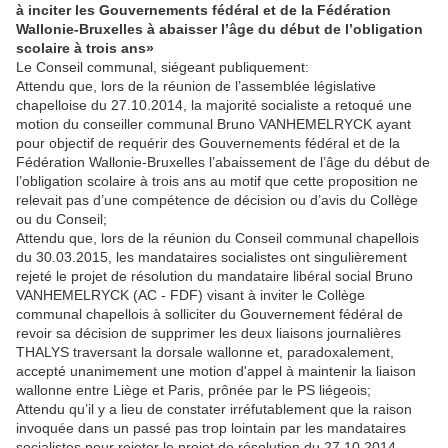
à inciter les Gouvernements fédéral et de la Fédération
Wallonie‑Bruxelles à abaisser l’âge du début de l’obligation
scolaire à trois ans»
Le Conseil communal, siégeant publiquement:
Attendu que, lors de la réunion de l’assemblée législative
chapelloise du 27.10.2014, la majorité socialiste a retoqué une
motion du conseiller communal Bruno VANHEMELRYCK ayant
pour objectif de requérir des Gouvernements fédéral et de la
Fédération Wallonie-Bruxelles l’abaissement de l’âge du début de
l’obligation scolaire à trois ans au motif que cette proposition ne
relevait pas d’une compétence de décision ou d’avis du Collège
ou du Conseil;
Attendu que, lors de la réunion du Conseil communal chapellois
du 30.03.2015, les mandataires socialistes ont singulièrement
rejeté le projet de résolution du mandataire libéral social Bruno
VANHEMELRYCK (AC - FDF) visant à inviter le Collège
communal chapellois à solliciter du Gouvernement fédéral de
revoir sa décision de supprimer les deux liaisons journalières
THALYS traversant la dorsale wallonne et, paradoxalement,
accepté unanimement une motion d'appel à maintenir la liaison
wallonne entre Liège et Paris, prônée par le PS liégeois;
Attendu qu’il y a lieu de constater irréfutablement que la raison
invoquée dans un passé pas trop lointain par les mandataires
socialistes pour rejeter le projet de résolution du 27.10.2014