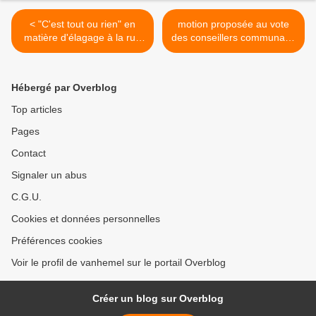
< "C'est tout ou rien" en
motion proposée au vote
matière d'élagage à la rue
des conseillers communaux
Royale, à Chapelle-lez-
lors de la prochaine réunion
Herlaimont!
de l'assemblée législative
locale fixée au 28.09.2015
Hébergé par Overblog
>
Top articles
Pages
Contact
Signaler un abus
C.G.U.
Cookies et données personnelles
Préférences cookies
Voir le profil de vanhemel sur le portail Overblog
Créer un blog sur Overblog