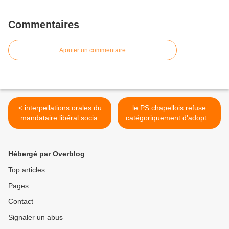
Commentaires
Ajouter un commentaire
< interpellations orales du
le PS chapellois refuse
mandataire libéral social
catégoriquement d'adopter
Bruno VANHEMELRYCK
une charte visant à lutter
formulées lors de la
efficacement au niveau
prochaine réunion du
local contre le dumping
Hébergé par Overblog
Conseil communal
social >
chapellois programmée le
Top articles
lundi 14.12.2015
Pages
Contact
Signaler un abus