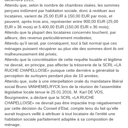
Attendu que, selon le nombre de chambres visées, les sommes
perçues indûment par habitation sociale, donc à restituer aux
locataires, varient de 25,00 EUR à 150,00 EUR par mois, et
peuvent, après trois ans, représenter entre 900,00 EUR (25,00
EUR x 36 mois) et 5.400,00 EUR (150,00 EUR x 36 mois);
Attendu que la plupart des locataires concernés touchent, par
ailleurs, des revenus particulièrement modestes;
Attendu qu’il serait, par conséquent, tout à fait normal que ces
ménages puissent récupérer au plus vite des sommes dont ils ont
malheureusement été privés;
Attendu que la concrétisation de cette requête louable et légitime
ne devrait, en principe, pas affecter la trésorerie de la SCRL «LA
RUCHE CHAPELLOISE» puisque cette dernière a généralisé la
perception de surloyers pendant plus de 10 années;
Attendu que, suite à une interpellation orale du mandataire libéral
social Bruno VANHEMELRYCK lors de la réunion de l’assemblée
législative locale tenue le 25.01.2016, M. Karl DE VOS,
Bourgmestre, a déclaré que la SCRL «LA RUCHE
CHAPELLOISE» ne devrait pas être impactée trop négativement
par cette décision du Conseil d’Etat, compte tenu du fait qu’elle
aurait toujours veillé à attribuer à tout locataire de l’entité une
habitation sociale parfaitement adaptée à sa composition de
ménage;