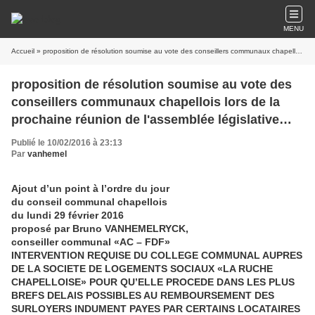
MENU
Accueil
» proposition de résolution soumise au vote des conseillers communaux chapellois lors de la prochaine réunion de l'assemblée législative locale fixée au 29.02.2016
proposition de résolution soumise au vote des
conseillers communaux chapellois lors de la
prochaine réunion de l'assemblée législative
locale fixée au 29.02.2016
Publié le 10/02/2016 à 23:13
Par
vanhemel
Ajout d’un point à l’ordre du jour
du conseil communal chapellois
du lundi 29 février 2016
proposé par Bruno VANHEMELRYCK,
conseiller communal «AC – FDF»
INTERVENTION REQUISE DU COLLEGE COMMUNAL AUPRES
DE LA SOCIETE DE LOGEMENTS SOCIAUX «LA RUCHE
CHAPELLOISE» POUR QU’ELLE PROCEDE DANS LES PLUS
BREFS DELAIS POSSIBLES AU REMBOURSEMENT DES
SURLOYERS INDUMENT PAYES PAR CERTAINS LOCATAIRES