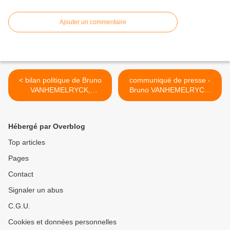
Ajouter un commentaire
< bilan politique de Bruno
communiqué de presse -
VANHEMELRYCK,
Bruno VANHEMELRYCK,
conseiller communal à
conseiller communal "AC -
Chapelle-lez-Herlaimont, du
FDF" (DéFI) - 09.02.2016 >
12.03.2007 au 25.01.2016
Hébergé par Overblog
Top articles
Pages
Contact
Signaler un abus
C.G.U.
Cookies et données personnelles