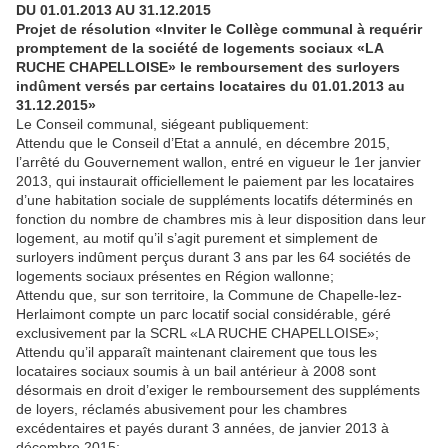
DU 01.01.2013 AU 31.12.2015
Projet de résolution «Inviter le Collège communal à requérir
promptement de la société de logements sociaux «LA
RUCHE CHAPELLOISE» le remboursement des surloyers
indûment versés par certains locataires du 01.01.2013 au
31.12.2015»
Le Conseil communal, siégeant publiquement:
Attendu que le Conseil d’Etat a annulé, en décembre 2015,
l’arrêté du Gouvernement wallon, entré en vigueur le 1er janvier
2013, qui instaurait officiellement le paiement par les locataires
d’une habitation sociale de suppléments locatifs déterminés en
fonction du nombre de chambres mis à leur disposition dans leur
logement, au motif qu’il s’agit purement et simplement de
surloyers indûment perçus durant 3 ans par les 64 sociétés de
logements sociaux présentes en Région wallonne;
Attendu que, sur son territoire, la Commune de Chapelle-lez-
Herlaimont compte un parc locatif social considérable, géré
exclusivement par la SCRL «LA RUCHE CHAPELLOISE»;
Attendu qu’il apparaît maintenant clairement que tous les
locataires sociaux soumis à un bail antérieur à 2008 sont
désormais en droit d’exiger le remboursement des suppléments
de loyers, réclamés abusivement pour les chambres
excédentaires et payés durant 3 années, de janvier 2013 à
décembre 2015;