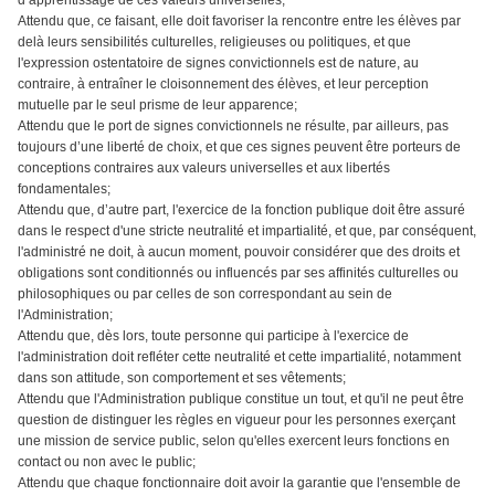
d’apprentissage de ces valeurs universelles;
Attendu que, ce faisant, elle doit favoriser la rencontre entre les élèves par
delà leurs sensibilités culturelles, religieuses ou politiques, et que
l'expression ostentatoire de signes convictionnels est de nature, au
contraire, à entraîner le cloisonnement des élèves, et leur perception
mutuelle par le seul prisme de leur apparence;
Attendu que le port de signes convictionnels ne résulte, par ailleurs, pas
toujours d’une liberté de choix, et que ces signes peuvent être porteurs de
conceptions contraires aux valeurs universelles et aux libertés
fondamentales;
Attendu que, d’autre part, l'exercice de la fonction publique doit être assuré
dans le respect d'une stricte neutralité et impartialité, et que, par conséquent,
l'administré ne doit, à aucun moment, pouvoir considérer que des droits et
obligations sont conditionnés ou influencés par ses affinités culturelles ou
philosophiques ou par celles de son correspondant au sein de
l'Administration;
Attendu que, dès lors, toute personne qui participe à l'exercice de
l'administration doit refléter cette neutralité et cette impartialité, notamment
dans son attitude, son comportement et ses vêtements;
Attendu que l'Administration publique constitue un tout, et qu'il ne peut être
question de distinguer les règles en vigueur pour les personnes exerçant
une mission de service public, selon qu'elles exercent leurs fonctions en
contact ou non avec le public;
Attendu que chaque fonctionnaire doit avoir la garantie que l'ensemble de