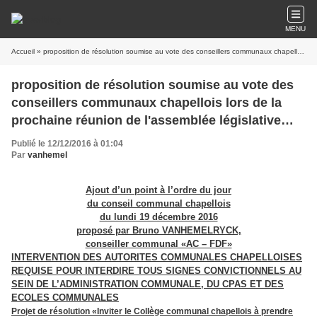
MENU
Accueil
» proposition de résolution soumise au vote des conseillers communaux chapellois lors de la prochaine réunion de l'assemblée législative locale fixée au lundi 19.12.2016
proposition de résolution soumise au vote des
conseillers communaux chapellois lors de la
prochaine réunion de l'assemblée législative
locale fixée au lundi 19.12.2016
Publié le 12/12/2016 à 01:04
Par
vanhemel
Ajout d’un point à l’ordre du jour
du conseil communal chapellois
du lundi 19 décembre 2016
proposé par Bruno VANHEMELRYCK,
conseiller communal «AC – FDF»
INTERVENTION DES AUTORITES COMMUNALES CHAPELLOISES
REQUISE POUR INTERDIRE TOUS SIGNES CONVICTIONNELS AU
SEIN DE L’ADMINISTRATION COMMUNALE, DU CPAS ET DES
ECOLES COMMUNALES
Projet de résolution «Inviter le Collège communal chapellois à prendre