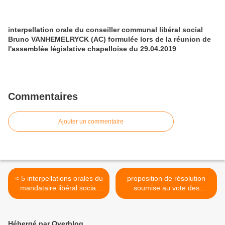
interpellation orale du conseiller communal libéral social
Bruno VANHEMELRYCK (AC) formulée lors de la réunion de
l'assemblée législative chapelloise du 29.04.2019
Commentaires
Ajouter un commentaire
< 5 interpellations orales du
proposition de résolution
mandataire libéral social
soumise au vote des
Bruno VANHEMELRYCK
conseillers communaux
(DéFI) formulées lors de la
chapellois lors de la
réunion du Conseil
prochaine réunion de
Hébergé par Overblog