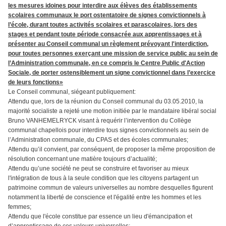
les mesures idoines pour interdire aux élèves des établissements
scolaires communaux le port ostentatoire de signes convictionnels à
l’école, durant toutes activités scolaires et parascolaires, lors des
stages et pendant toute période consacrée aux apprentissages et à
présenter
au Conseil communal un règlement prévoyant l'interdiction,
pour toutes personnes exerçant une mission de service public au sein de
l’Administration communale, en ce compris le Centre Public d'Action
Sociale, de porter ostensiblement un signe convictionnel dans l’exercice
de leurs fonctions»
Le Conseil communal, siégeant publiquement:
Attendu que, lors de la réunion du Conseil communal du 03.05.2010, la
majorité socialiste a rejeté une motion initiée par le mandataire libéral social
Bruno VANHEMELRYCK visant à requérir l’intervention du Collège
communal chapellois pour interdire tous signes convictionnels au sein de
l’Administration communale, du CPAS et des écoles communales;
Attendu qu’il convient, par conséquent, de proposer la même proposition de
résolution concernant une matière toujours d’actualité;
Attendu qu’une société ne peut se construire et favoriser au mieux
l'intégration de tous à la seule condition que les citoyens partagent un
patrimoine commun de valeurs universelles au nombre desquelles figurent
notamment la liberté de conscience et l'égalité entre les hommes et les
femmes;
Attendu que l'école constitue par essence un lieu d'émancipation et