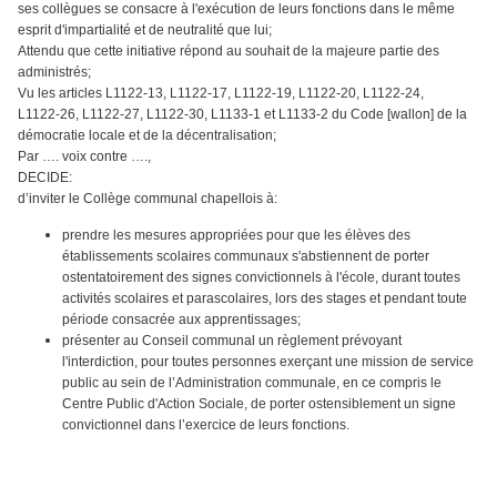
ses collègues se consacre à l'exécution de leurs fonctions dans le même
esprit d'impartialité et de neutralité que lui;
Attendu que cette initiative répond au souhait de la majeure partie des
administrés;
Vu les articles L1122‑13, L1122‑17, L1122‑19, L1122‑20, L1122‑24,
L1122‑26, L1122‑27, L1122‑30, L1133-1 et L1133-2 du Code [wallon] de la
démocratie locale et de la décentralisation;
Par …. voix contre ….,
DECIDE:
d’inviter le Collège communal chapellois à:
prendre les mesures appropriées pour que les élèves des
établissements scolaires communaux s'abstiennent de porter
ostentatoirement des signes convictionnels à l'école, durant toutes
activités scolaires et parascolaires, lors des stages et pendant toute
période consacrée aux apprentissages;
présenter au Conseil communal un règlement prévoyant
l'interdiction, pour toutes personnes exerçant une mission de service
public au sein de l’Administration communale, en ce compris le
Centre Public d'Action Sociale, de porter ostensiblement un signe
convictionnel dans l’exercice de leurs fonctions.