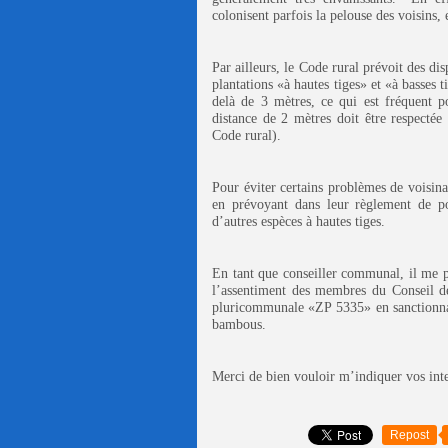
colonisent parfois la pelouse des voisins,
Par ailleurs, le Code rural prévoit des di
plantations «à hautes tiges» et «à basses 
delà de
3 mètres
, ce qui est fréquent 
distance de
2 mètres
doit être respectée 
Code rural).
Pour éviter certains problèmes de voisina
en prévoyant dans leur règlement de pol
d’autres espèces à hautes tiges.
En tant que conseiller communal, il me pl
l’assentiment des membres du Conseil de
pluricommunale «ZP 5335» en sanctionnant
bambous.
Merci de bien vouloir m’indiquer vos inte
Repost