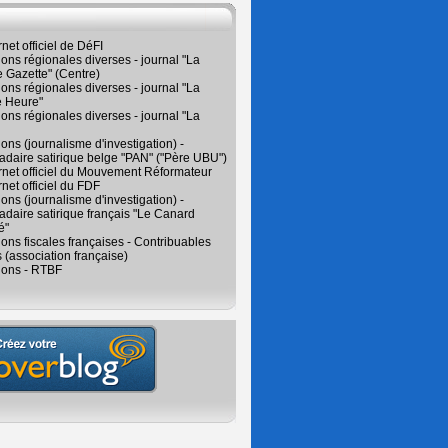
rnet officiel de DéFI
ions régionales diverses - journal "La
 Gazette" (Centre)
ions régionales diverses - journal "La
e Heure"
ions régionales diverses - journal "La
ions (journalisme d'investigation) -
daire satirique belge "PAN" ("Père UBU")
ernet officiel du Mouvement Réformateur
rnet officiel du FDF
ions (journalisme d'investigation) -
aire satirique français "Le Canard
é"
ions fiscales françaises - Contribuables
 (association française)
ions - RTBF