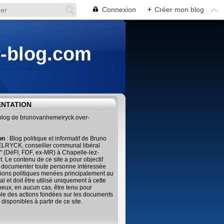
Connexion
+
Créer mon blog
r-blog.com
ENTATION
 blog de brunovanhemelryck.over-
ion
: Blog politique et informatif de Bruno
RYCK, conseiller communal libéral
" (DéFI, FDF, ex-MR) à Chapelle-lez-
. Le contenu de ce site a pour objectif
 documenter toute personne intéressée
tions politiques menées principalement au
al et doit être utilisé uniquement à cette
 peux, en aucun cas, être tenu pour
le des actions fondées sur les documents
 disponibles à partir de ce site.