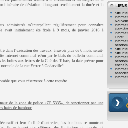
itinéraire de déviation allongeant sensiblement la durée et la
LIENS
Site Inte
Informat
Nouvelle
x administrés m’interpellent régulièrement pour connaître
Informat
Dernièr
ée avait initialement été fixée à 9 mois, de janvier 2016 à
informat
Libre"
Informat
hebdoma
Site Int
ré dans l’exécution des travaux, à savoir plus de 6 mois, serait-
Site Inte
site Internet communal et/ou par le biais du bulletin communal
Informat
s les boîtes aux lettres de
la Cité
des Tchats, la date prévue pour
hebdomad
enchaîn
té normale de la rue Ferrer à Godarville?
Informat
associés
Informat
orable que vous réserverez à cette requête.
mmunaux de la zone de police «ZP 5335», de sanctionner par une
des haies de bambous
écoratif et leur facilité d’entretien, les bambous se montrent
t, ils se jouent des clôtures, des limitations de terrain, et