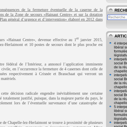
onséquences de la fermeture éventuelle de la caserne de la
RECH
ions de
la Zone
de secours «Hainaut Centre» et sur la dotation
Plan général d’urgence et d’intervention» élaboré en 2012 dans
ARTIC
er
rs «Hainaut Centre», devenue effective au 1
janvier 2015,
4 interp
-Herlaimont et 10 postes de secours dont le plus proche est
libéral
formulée
législat
interpel
social 
 fédéral de l’Intérieur, a annoncé l’application imminente
de la ré
 civile, en l’occurrence la fermeture de 4 casernes dont celle de
chapell
tuées respectivement à Crisnée et Brasschaat qui verront un
interpel
matériels.
social 
de la ré
chapell
interpel
cette décision radicale engendre inévitablement une certaine
social 
é totalement justifié, puisque, dans la majeure partie du pays, le
de la ré
blement lors de l’éventuelle survenance d’une catastrophe de
chapell
5 interp
libéral
formulée
législat
e
de Chapelle-lez-Herlaimont se trouve à proximité de plusieurs
interpel
social 