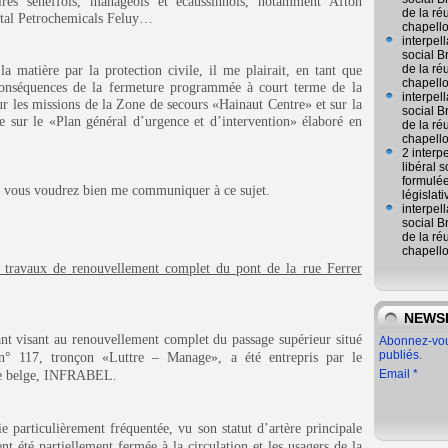
toires seneffois, manageois et écaussinnois, notamment Afton
de la ré
otal Petrochemicals Feluy…
chapell
interpel
social 
de la ré
 matière par la protection civile, il me plairait, en tant que
chapell
conséquences de la fermeture programmée à court terme de la
interpel
sur les missions de
la Zone
de secours «Hainaut Centre» et sur la
social 
e sur le «Plan général d’urgence et d’intervention» élaboré en
de la ré
chapell
2 interp
libéral
formulée
e vous voudrez bien me communiquer à ce sujet.
législat
interpel
social 
de la ré
chapell
s travaux de renouvellement complet du pont de la rue Ferrer
NEWS
nt visant au renouvellement complet du passage supérieur situé
Abonnez-vous
publiés.
 n° 117, tronçon «Luttre – Manage», a été entrepris par le
Email
aire belge, INFRABEL.
ie particulièrement fréquentée, vu son statut d’artère principale
t été partiellement fermée à la circulation et les usagers de la