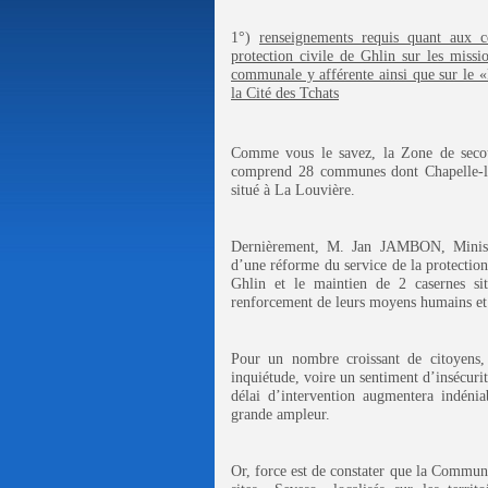
1°)
renseignements requis quant aux c
protection civile de Ghlin sur les miss
communale y afférente ainsi que sur le «
la Cité
des Tchats
Comme vous le savez,
la Zone
de secou
comprend 28 communes dont Chapelle-lez
situé à La Louvière.
Dernièrement, M. Jan JAMBON, Ministre
d’une réforme du service de la protection
Ghlin et le maintien de 2 casernes si
renforcement de leurs moyens humains et 
Pour un nombre croissant de citoyens, 
inquiétude, voire un sentiment d’insécurit
délai d’intervention augmentera indénia
grande ampleur.
Or, force est de constater que
la Commun