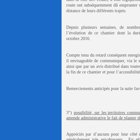
route ont subséquemment dû emprunter un 
distance de leurs différents trajets.
Depuis plusieurs semaines, de nombreu
l’évolution de ce chantier dont la dur
octobre 2016.
Compte tenu du retard conséquent enregist
il envisageable de communiquer, via le 
ainsi que par un avis distribué dans toute
la fin de ce chantier et pour l’accessibili
Remerciements anticipés pour la suite fav
3°)
possibilité, sur les territoires co
amende administrative le fait de planter 
Appréciés par d’aucuns pour leur côté d
généralement très envahissants. En effe