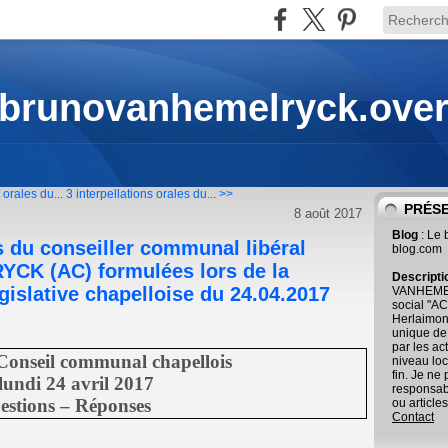
 brunovanhemelryck.ove
 orales du...
3 interpellations orales du... >>
PRÉS
8 août 2017
Blog
: Le
es du conseiller communal libéral
blog.com
CK (AC) formulées lors de la
Descript
gislative chapelloise du 24.04.2017
VANHEMEL
social "AC
Herlaimont
unique de
par les ac
Conseil communal chapellois
niveau loc
fin. Je ne
lundi 24 avril 2017
responsab
estions – Réponses
ou articles
Contact