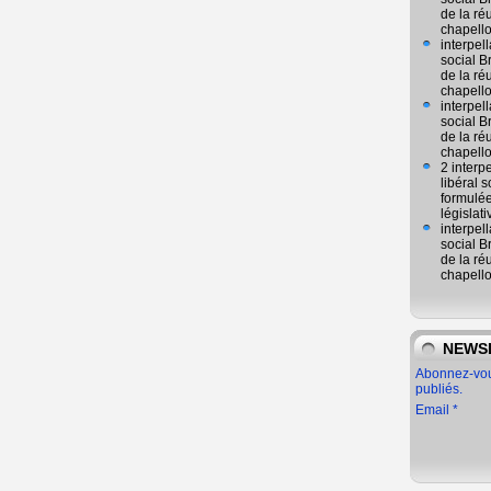
de la ré
chapell
interpel
social 
de la ré
chapell
interpel
social 
de la ré
chapell
2 interp
libéral
formulée
législat
interpel
social 
de la ré
chapell
NEWS
Abonnez-vous
publiés.
Email