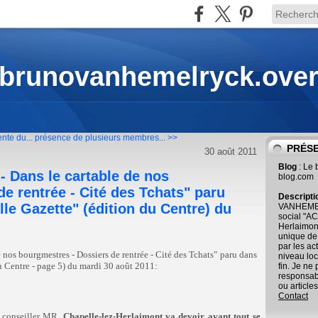
 brunovanhemelryck.ove
nte du...
présence de plusieurs membres... >>
PRÉS
30 août 2011
Blog
: Le
e - Dans le cartable de nos
blog.com
e rentrée - Cité des Tchats" paru
Descript
lle Gazette" (édition du Centre) du
VANHEMEL
social "AC
Herlaimont
unique de
par les ac
 nos bourgmestres - Dossiers de rentrée - Cité des Tchats" paru dans
niveau loc
u Centre - page 5) du mardi 30 août 2011:
fin. Je ne
responsab
ou articles
Contact
 conseiller MR,
Chapelle-lez-Herlaimont va devoir avant tout se