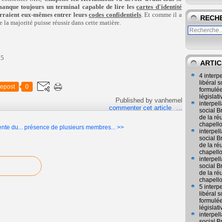
manque toujours un terminal capable de lire les
cartes d'identité
ourraient eux-mêmes entrer leurs
codes confidentiels
. Et comme il a
RECH
e la majorité puisse réussir dans cette matière.
ARTIC
4 interp
libéral
epost
0
formulée
législat
Published by vanhemel
interpel
commenter cet article
…
social 
de la ré
chapell
nte du...
présence de plusieurs membres... >>
interpel
social 
de la ré
chapell
interpel
social 
de la ré
chapell
5 interp
libéral
formulée
législat
interpel
social 