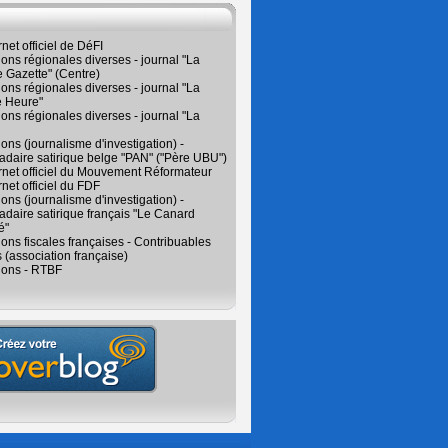
rnet officiel de DéFI
ions régionales diverses - journal "La
 Gazette" (Centre)
ions régionales diverses - journal "La
e Heure"
ions régionales diverses - journal "La
ions (journalisme d'investigation) -
daire satirique belge "PAN" ("Père UBU")
ernet officiel du Mouvement Réformateur
rnet officiel du FDF
ions (journalisme d'investigation) -
aire satirique français "Le Canard
é"
ions fiscales françaises - Contribuables
 (association française)
ions - RTBF