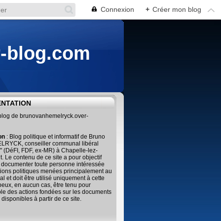
Connexion
+
Créer mon blog
r-blog.com
ENTATION
 blog de brunovanhemelryck.over-
ion
: Blog politique et informatif de Bruno
RYCK, conseiller communal libéral
" (DéFI, FDF, ex-MR) à Chapelle-lez-
. Le contenu de ce site a pour objectif
 documenter toute personne intéressée
tions politiques menées principalement au
al et doit être utilisé uniquement à cette
 peux, en aucun cas, être tenu pour
le des actions fondées sur les documents
 disponibles à partir de ce site.