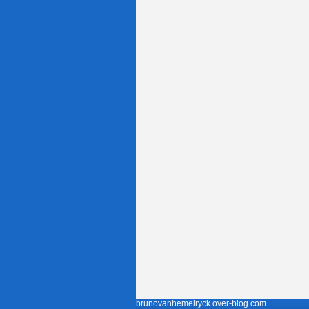
brunovanhemelryck.over-blog.com