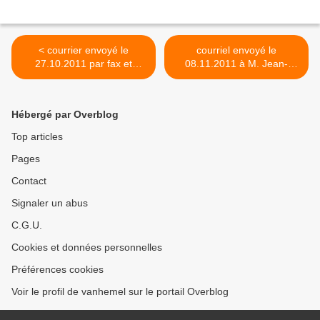
< courrier envoyé le
courriel envoyé le
27.10.2011 par fax et
08.11.2011 à M. Jean-
messagerie électronique à
Claude BOUILLON,
M. FURLAN, Ministre
Secrétaire communal, au
wallon, au sujet du
sujet de la destruction de
Hébergé par Overblog
dysfonctionnement
dossiers >
démocratique établi à
Top articles
Chapelle-lez-Herlaimont
Pages
Contact
Signaler un abus
C.G.U.
Cookies et données personnelles
Préférences cookies
Voir le profil de vanhemel sur le portail Overblog