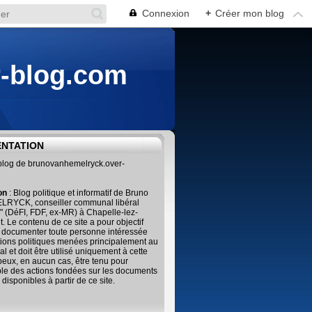
Connexion
+
Créer mon blog
r-blog.com
ENTATION
 blog de brunovanhemelryck.over-
ion
: Blog politique et informatif de Bruno
RYCK, conseiller communal libéral
" (DéFI, FDF, ex-MR) à Chapelle-lez-
. Le contenu de ce site a pour objectif
 documenter toute personne intéressée
tions politiques menées principalement au
al et doit être utilisé uniquement à cette
 peux, en aucun cas, être tenu pour
le des actions fondées sur les documents
 disponibles à partir de ce site.