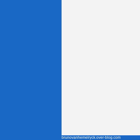
brunovanhemelryck.over-blog.com