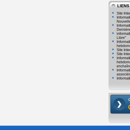
LIENS
Site Inte
Informat
Nouvelle
Informat
Dernièr
informat
Libre"
Informat
hebdoma
Site Int
Site Inte
Informat
hebdomad
enchaîn
Informat
associés
Informat