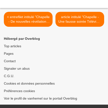
< entrefilet intitulé "Chapelle
article intitulé "Chapelle -
- De nouvelles révélations
Une fausse soirée Télévie?"
sur le souper Télévie de
paru dans le journal "La
Carine Dupont" paru le
Nouvelle Gazette" (Centre)
vendredi 16.12.2011 sur le
du 14.12.2011 >
Hébergé par Overblog
site Internet du journal "La
Nouvelle Gazette" (Centre)
Top articles
Pages
Contact
Signaler un abus
C.G.U.
Cookies et données personnelles
Préférences cookies
Voir le profil de vanhemel sur le portail Overblog