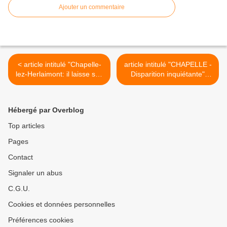
Ajouter un commentaire
< article intitulé "Chapelle-
article intitulé "CHAPELLE -
lez-Herlaimont: il laisse son
Disparition inquiétante"
ami mourir d'une overdose,
paru dans le journal "La
le croyant ivre" paru le jeudi
Nouvelle Gazette" (édition
27.06.2013 sur le site
du Centre) du 22.06.2013 >
Hébergé par Overblog
Internet du journal
"L'Avenir"
Top articles
Pages
Contact
Signaler un abus
C.G.U.
Cookies et données personnelles
Préférences cookies