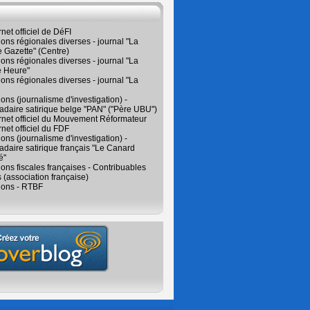
rnet officiel de DéFI
ions régionales diverses - journal "La
 Gazette" (Centre)
ions régionales diverses - journal "La
e Heure"
ions régionales diverses - journal "La
ions (journalisme d'investigation) -
daire satirique belge "PAN" ("Père UBU")
ernet officiel du Mouvement Réformateur
rnet officiel du FDF
ions (journalisme d'investigation) -
aire satirique français "Le Canard
é"
ions fiscales françaises - Contribuables
 (association française)
ions - RTBF