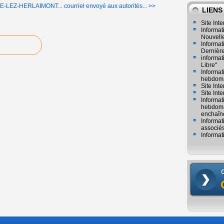
ELLE-LEZ-HERLAIMONT...
courriel envoyé aux autorités... >>
LIENS
Site Inte
Informat
Nouvelle
Informat
Dernièr
informat
Libre"
Informat
hebdoma
Site Int
Site Inte
Informat
hebdomad
enchaîn
Informat
associés
Informat