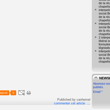
de la ré
chapell
interpel
social 
de la ré
chapell
interpel
social 
de la ré
chapell
2 interp
libéral
formulée
législat
interpel
social 
de la ré
chapell
NEWS
Abonnez-vous
publiés.
Email
epost
0
Published by vanhemel
commenter cet article
…