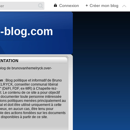
Connexion
+
Créer mon blog
r-blog.com
ENTATION
 blog de brunovanhemelryck.over-
ion
: Blog politique et informatif de Bruno
RYCK, conseiller communal libéral
" (DéFI, FDF, ex-MR) à Chapelle-lez-
. Le contenu de ce site a pour objectif
 documenter toute personne intéressée
tions politiques menées principalement au
al et doit être utilisé uniquement à cette
 peux, en aucun cas, être tenu pour
le des actions fondées sur les documents
 disponibles à partir de ce site.