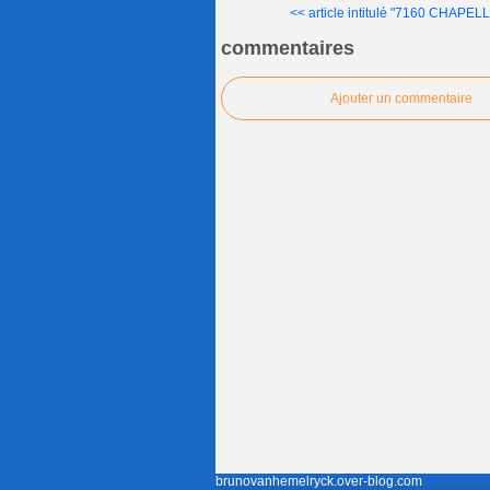
<< article intitulé "7160 CHAP
commentaires
Ajouter un commentaire
brunovanhemelryck.over-blog.com