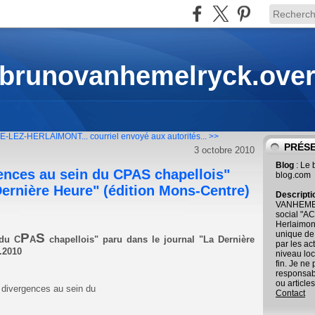
 brunovanhemelryck.ove
ELLE-LEZ-HERLAIMONT...
courriel envoyé aux autorités... >>
PRÉS
3 octobre 2010
Blog
: Le
rgences au sein du CPAS chapellois"
blog.com
Dernière Heure" (édition Mons-Centre)
Descript
VANHEMEL
social "AC
Herlaimont
unique de
P
S
 du C
A
chapellois" paru dans le journal "La Dernière
par les ac
.2010
niveau loc
fin. Je ne
responsab
ou articles
Contact