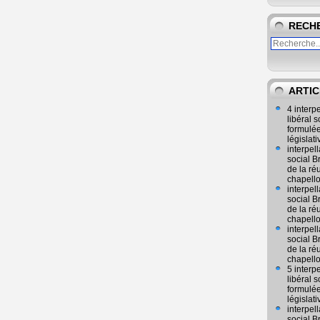
RECH
ARTIC
4 interp
libéral
formulée
législat
interpel
social 
de la ré
chapell
interpel
social 
de la ré
chapell
interpel
social 
de la ré
chapell
5 interp
libéral
formulée
législat
interpel
social 