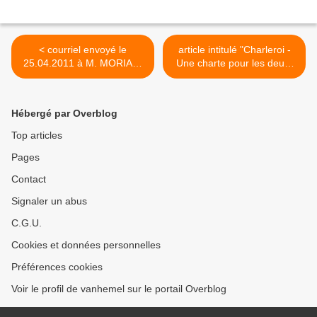
< courriel envoyé le
article intitulé "Charleroi -
25.04.2011 à M. MORIAU,
Une charte pour les deux-
Bourgmestre, pour réquérir
roues" paru dans le journal
l'installation dans le stade
"L'Avenir" (édition de
Richard Carlier de
l'Entre-Sambre-et-Meuse)
Hébergé par Overblog
l'équipement d'éclairage de
du 21 avril 2011 >
l'ancien terrain de football
Top articles
sis rue Pastur
Pages
Contact
Signaler un abus
C.G.U.
Cookies et données personnelles
Préférences cookies
Voir le profil de vanhemel sur le portail Overblog