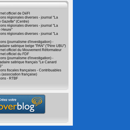
rnet officiel de DéFI
ions régionales diverses - journal "La
 Gazette" (Centre)
ions régionales diverses - journal "La
e Heure"
ions régionales diverses - journal "La
ions (journalisme d'investigation) -
daire satirique belge "PAN" ("Père UBU")
ernet officiel du Mouvement Réformateur
rnet officiel du FDF
ions (journalisme d'investigation) -
aire satirique français "Le Canard
é"
ions fiscales françaises - Contribuables
 (association française)
ions - RTBF