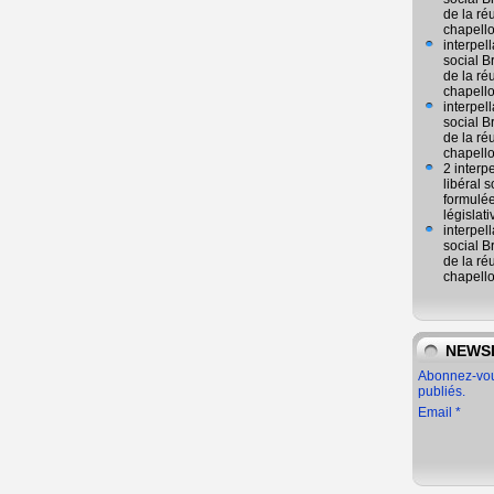
de la ré
chapell
interpel
social 
de la ré
chapell
interpel
social 
de la ré
chapell
2 interp
libéral
formulée
législat
interpel
social 
de la ré
chapell
NEWS
Abonnez-vous
publiés.
Email