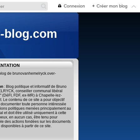
Connexion
+
Créer mon blog
r-blog.com
ENTATION
 blog de brunovanhemelryck.over-
ion
: Blog politique et informatif de Bruno
RYCK, conseiller communal libéral
" (DéFI, FDF, ex-MR) à Chapelle-lez-
. Le contenu de ce site a pour objectif
 documenter toute personne intéressée
tions politiques menées principalement au
al et doit être utilisé uniquement à cette
 peux, en aucun cas, être tenu pour
le des actions fondées sur les documents
 disponibles à partir de ce site.