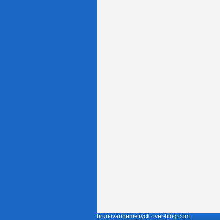
brunovanhemelryck.over-blog.com