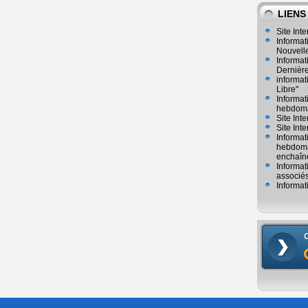
LIENS
Site Inte
Informat
Nouvelle
Informat
Dernièr
informat
Libre"
Informat
hebdoma
Site Int
Site Inte
Informat
hebdomad
enchaîn
Informat
associés
Informat