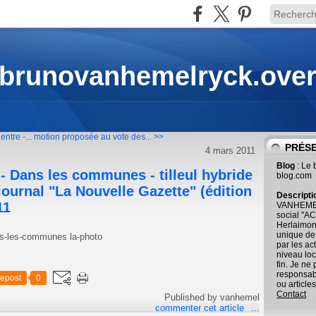
 brunovanhemelryck.ove
entre -...
motion proposée au vote des... >>
PRÉS
4 mars 2011
Blog
: Le
e - Dans les communes - tilleul hybride
blog.com
journal "La Nouvelle Gazette" (édition
Descript
11
VANHEMEL
social "AC
Herlaimont
unique de
par les ac
niveau loc
fin. Je ne
responsab
epost
0
ou articles
Contact
Published by vanhemel
commenter cet article
…