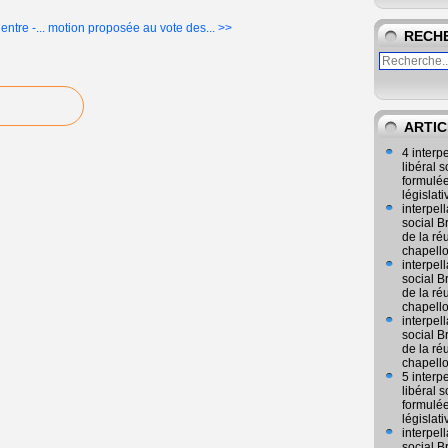
entre -...
motion proposée au vote des... >>
RECH
ARTIC
4 interp
libéral
formulée
législat
interpel
social 
de la ré
chapell
interpel
social 
de la ré
chapell
interpel
social 
de la ré
chapell
5 interp
libéral
formulée
législat
interpel
social 