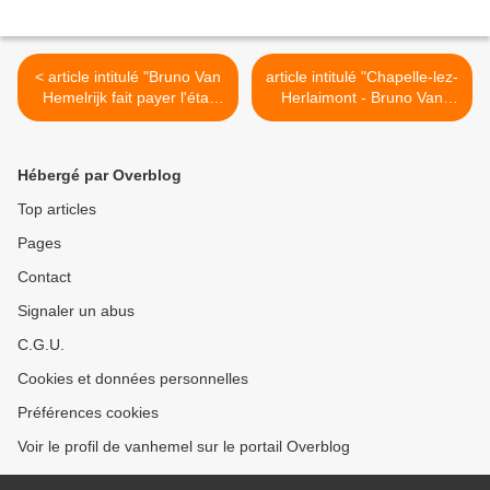
< article intitulé "Bruno Van
article intitulé "Chapelle-lez-
Hemelrijk fait payer l'état
Herlaimont - Bruno Van
belge" paru le 09 mai 2011
Hemelrijk fait payer l'Etat
sur le site Internet du
belge" paru dans le journal
journal "La Dernière Heure"
"La Dernière Heure"
Hébergé par Overblog
(édition Mons-Charleroi) du
09 mai 2011 >
Top articles
Pages
Contact
Signaler un abus
C.G.U.
Cookies et données personnelles
Préférences cookies
Voir le profil de vanhemel sur le portail Overblog