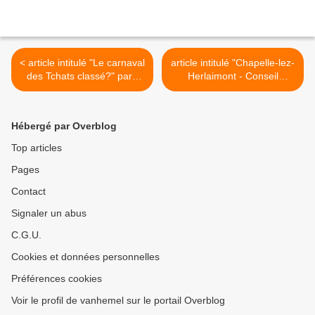
< article intitulé "Le carnaval
article intitulé "Chapelle-lez-
des Tchats classé?" paru
Herlaimont - Conseil
dans le journal "La Dernière
communal" paru dans le
Heure" (édition "Mons -
journal "La Nouvelle
Centre") du 01.06.2010
Gazette" (édition du Centre)
Hébergé par Overblog
du 03.06.2010 >
Top articles
Pages
Contact
Signaler un abus
C.G.U.
Cookies et données personnelles
Préférences cookies
Voir le profil de vanhemel sur le portail Overblog