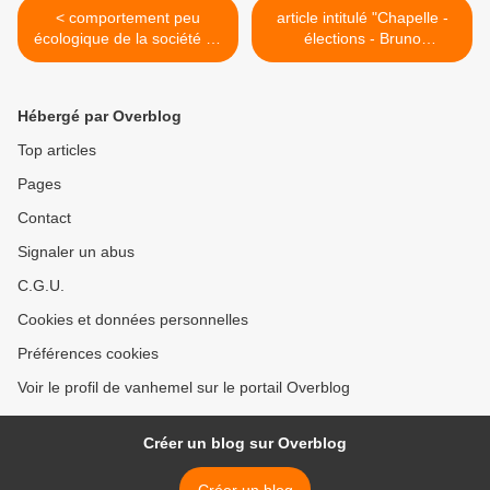
< comportement peu
article intitulé "Chapelle -
écologique de la société de
élections - Bruno
logements "La Ruche
Vanhemelryck sera
Chapelloise"
candidat FDF" paru dans le
journal "La Nouvelle
Hébergé par Overblog
Gazette" (édition du Centre)
du vendredi 17 août 2012 >
Top articles
Pages
Contact
Signaler un abus
C.G.U.
Cookies et données personnelles
Préférences cookies
Voir le profil de vanhemel sur le portail Overblog
Créer un blog sur Overblog
Créer un blog