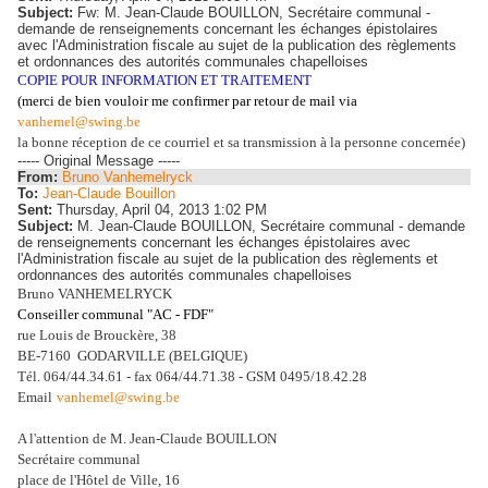
Subject:
Fw: M. Jean-Claude BOUILLON, Secrétaire communal -
demande de renseignements concernant les échanges épistolaires
avec l'Administration fiscale au sujet de la publication des règlements
et ordonnances des autorités communales chapelloises
COPIE POUR INFORMATION ET TRAITEMENT
(merci de bien vouloir me confirmer
par retour de mail via
vanhemel@swing.be
la bonne réception de ce courriel et sa transmission à la personne concernée)
----- Original Message -----
From:
Bruno Vanhemelryck
To:
Jean-Claude Bouillon
Sent:
Thursday, April 04, 2013 1:02 PM
Subject:
M. Jean-Claude BOUILLON, Secrétaire communal - demande
de renseignements concernant les échanges épistolaires avec
l'Administration fiscale au sujet de la publication des règlements et
ordonnances des autorités communales chapelloises
Bruno VANHEMELRYCK
Conseiller communal "AC - FDF"
rue Louis de Brouckère, 38
BE-7160 GODARVILLE (BELGIQUE)
Tél. 064/44.34.61 - fax 064/44.71.38 - GSM 0495/18.42.28
Email
vanhemel@swing.be
A l'attention de M. Jean-Claude BOUILLON
Secrétaire communal
place de l'Hôtel de Ville, 16