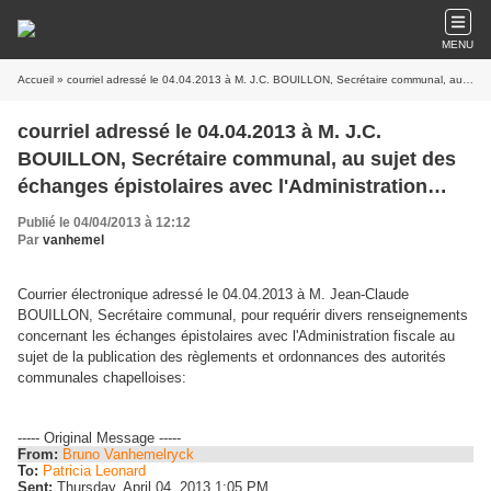
MENU
Accueil
» courriel adressé le 04.04.2013 à M. J.C. BOUILLON, Secrétaire communal, au sujet des échanges épistolaires avec l'Administration fiscale concernant la publication des règlements communaux
courriel adressé le 04.04.2013 à M. J.C.
BOUILLON, Secrétaire communal, au sujet des
échanges épistolaires avec l'Administration
fiscale concernant la publication des règlements
Publié le 04/04/2013 à 12:12
communaux
Par
vanhemel
Courrier électronique adressé le 04.04.2013 à M. Jean-Claude
BOUILLON, Secrétaire communal, pour requérir divers renseignements
concernant les échanges épistolaires avec l'Administration fiscale au
sujet de la publication des règlements et ordonnances des autorités
communales chapelloises:
----- Original Message -----
From:
Bruno Vanhemelryck
To:
Patricia Leonard
Sent:
Thursday, April 04, 2013 1:05 PM