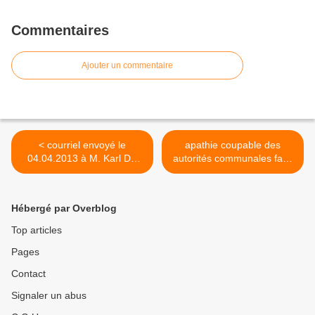
Commentaires
Ajouter un commentaire
< courriel envoyé le
apathie coupable des
04.04.2013 à M. Karl DE
autorités communales face
VOS, Bourgmestre, au sujet
à la situation périlleuse
des problèmes de sécurité
dénoncée en avril 2011 à
routière constatés au
proximité du terrain de
Hébergé par Overblog
niveau du rond-point des
football en cendrée sis dans
Tchats
le Domaine de Claire-
Top articles
Fontaine >
Pages
Contact
Signaler un abus