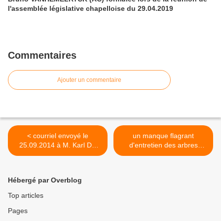
l'assemblée législative chapelloise du 29.04.2019
Commentaires
Ajouter un commentaire
< courriel envoyé le
un manque flagrant
25.09.2014 à M. Karl DE
d'entretien des arbres
VOS, Bourgmestre, au sujet
jonchant la rue de la Station
de la société de logement
à Chapelle-lez-Herlaimont!
de service public "LA
>
Hébergé par Overblog
RUCHE CHAPELLOISE"
ancrée à Chapelle-lez-
Top articles
Herlaimont
Pages