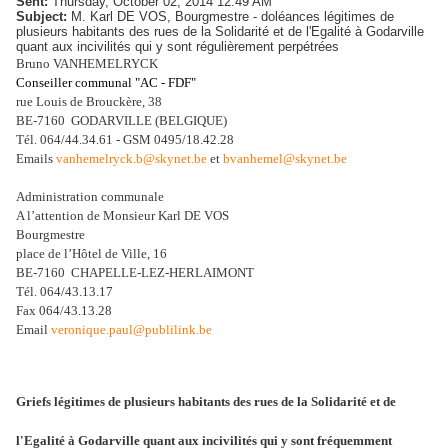
Sent:
Thursday, October 02, 2014 12:49 AM
Subject:
M. Karl DE VOS, Bourgmestre - doléances légitimes de
plusieurs habitants des rues de la Solidarité et de l'Egalité à Godarville
quant aux incivilités qui y sont régulièrement perpétrées
Bruno VANHEMELRYCK
Conseiller communal "AC - FDF"
rue Louis de Brouckère, 38
BE-7160 GODARVILLE (BELGIQUE)
Tél. 064/44.34.61 - GSM 0495/18.42.28
Emails
vanhemelryck.b@skynet.be
et
bvanhemel@skynet.be
Administration communale
A l’attention de Monsieur Karl DE VOS
Bourgmestre
place de l’Hôtel de Ville, 16
BE‑7160
CHAPELLE‑LEZ‑HERLAIMONT
Tél. 064/43.13.17
Fax 064/43.13.28
Email
veronique.paul@publilink.be
Griefs légitimes de plusieurs habitants des rues de la Solidarité et de
l'Egalité à Godarville quant aux incivilités qui y sont fréquemment