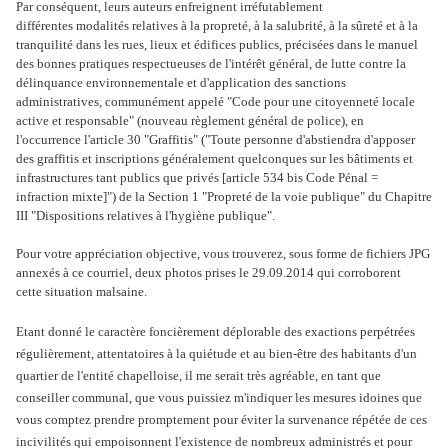
Par conséquent, leurs auteurs enfreignent irréfutablement
différentes modalités relatives à la propreté, à la salubrité, à la sûreté et à la
tranquilité dans les rues, lieux et édifices publics, précisées dans le manuel
des bonnes pratiques respectueuses de l'intérêt général, de lutte contre la
délinquance environnementale et d'application des sanctions
administratives, communément appelé
"Code pour une citoyenneté locale
active et responsable" (nouveau règlement général de police), en
l'occurrence l'article 30 "Graffitis" ("Toute personne d'abstiendra d'apposer
des graffitis et inscriptions généralement quelconques sur les bâtiments et
infrastructures tant publics que privés [article 534 bis Code Pénal =
infraction mixte]") de la Section 1 "Propreté de la voie publique" du Chapitre
III "Dispositions relatives à l'hygiène publique".
Pour votre appréciation objective, vous trouverez, sous forme de fichiers JPG
annexés à ce courriel, deux photos prises le 29.09.2014 qui corroborent
cette situation malsaine.
Etant donné le caractère foncièrement déplorable des exactions perpétrées
régulièrement, attentatoires à la quiétude et au bien-être des habitants d'un
quartier de l'entité chapelloise, il me serait très agréable, en tant que
conseiller communal, que vous puissiez m'indiquer les mesures idoines que
vous comptez prendre promptement pour éviter la survenance répétée de ces
incivilités qui empoisonnent l'existence de nombreux administrés et pour