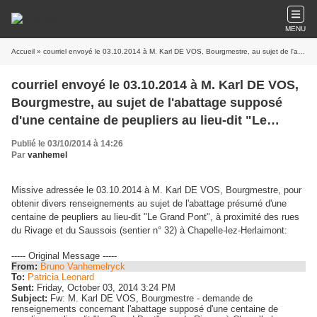
MENU
Accueil
» courriel envoyé le 03.10.2014 à M. Karl DE VOS, Bourgmestre, au sujet de l'abattage supposé d'une centaine de peupliers au lieu-dit "Le Grand Pont", rue du Rivage à Chapelle-lez-Herlaimont
courriel envoyé le 03.10.2014 à M. Karl DE VOS,
Bourgmestre, au sujet de l'abattage supposé
d'une centaine de peupliers au lieu-dit "Le
Grand Pont", rue du Rivage à Chapelle-lez-
Publié le 03/10/2014 à 14:26
Herlaimont
Par
vanhemel
Missive adressée le 03.10.2014 à M. Karl DE VOS, Bourgmestre, pour
obtenir divers renseignements au sujet de l'abattage présumé d'une
centaine de peupliers au lieu-dit "Le Grand Pont", à proximité des rues
du Rivage et du Saussois (sentier n° 32) à Chapelle-lez-Herlaimont:
----- Original Message -----
From:
Bruno Vanhemelryck
To:
Patricia Leonard
Sent:
Friday, October 03, 2014 3:24 PM
Subject:
Fw: M. Karl DE VOS, Bourgmestre - demande de
renseignements concernant l'abattage supposé d'une centaine de