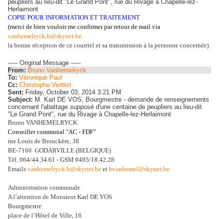
peupliers au lieu-dit "Le Grand Pont", rue du Rivage à Chapelle-lez-
Herlaimont
COPIE POUR INFORMATION ET TRAITEMENT
(merci de bien vouloir me confirmer
par retour de mail via
vanhemelryck.b@skynet.be
la bonne réception de ce courriel et sa transmission à la personne concernée)
----- Original Message -----
From:
Bruno Vanhemelryck
To:
Véronique Paul
Cc:
Christophe Verbist
Sent:
Friday, October 03, 2014 3:21 PM
Subject:
M. Karl DE VOS, Bourgmestre - demande de renseignements
concernant l'abattage supposé d'une centaine de peupliers au lieu-dit
"Le Grand Pont", rue du Rivage à Chapelle-lez-Herlaimont
Bruno VANHEMELRYCK
Conseiller communal "AC - FDF"
rue Louis de Brouckère, 38
BE-7160 GODARVILLE (BELGIQUE)
Tél. 064/44.34.61 - GSM 0495/18.42.28
Emails
vanhemelryck.b@skynet.be
et
bvanhemel@skynet.be
Administration communale
A l’attention de Monsieur Karl DE VOS
Bourgmestre
place de l’Hôtel de Ville, 16