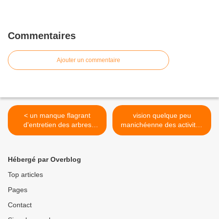
Commentaires
Ajouter un commentaire
< un manque flagrant
vision quelque peu
d'entretien des arbres
manichéenne des activités
jonchant la rue de la Station
festives nocturnes dans la
à Chapelle-lez-Herlaimont!
Cité des Tchats >
Hébergé par Overblog
Top articles
Pages
Contact