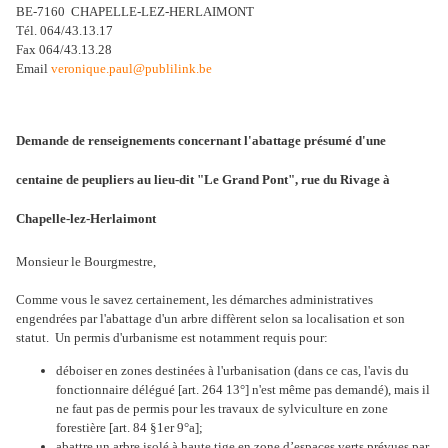
BE‑7160
CHAPELLE‑LEZ‑HERLAIMONT
Tél. 064/43.13.17
Fax 064/43.13.28
Email
veronique.paul@publilink.be
Demande de renseignements concernant l'abattage présumé d'une
centaine de peupliers au lieu-dit "Le Grand Pont", rue du Rivage à
Chapelle-lez-Herlaimont
Monsieur le Bourgmestre,
Comme vous le savez certainement, les démarches administratives
engendrées par l'abattage d'un arbre diffèrent selon sa localisation et son
statut. Un permis d'urbanisme est notamment requis pour:
déboiser en zones destinées à l'urbanisation (dans ce cas, l'avis du
fonctionnaire délégué [art. 264 13°] n'est même pas demandé), mais il
ne faut pas de permis pour les travaux de sylviculture en zone
forestière [art. 84 §1er 9°a];
abattre un arbre isolé à haute tige en zone d’espaces verts prévues par