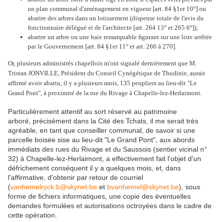
un plan communal d'aménagement en vigueur [art. 84 §1er 10°] ou
abattre des arbres dans un lotissement (dispense totale de l'avis du
fonctionnaire délégué et de l'architecte [art. 264 13° et 265 6°]);
abattre un arbre ou une haie remarquable ﬁgurant sur une liste arrêtée
par le Gouvernement [art. 84 §1er 11° et art. 266 à 270].
Or, plusieurs administrés chapellois m'ont signalé dernièrement que
M.
Tristan JONVILLE, Président du Conseil Cynégétique de Thudinie, aurait
affirmé avoir abattu, il y a plusieurs mois, 135 peupliers au lieu-dit "Le
Grand Pont", à proximité de la rue du Rivage à Chapelle-lez-Herlaimont.
Particulièrement attentif au sort réservé au patrimoine
arboré, précisément dans la Cité des Tchats, il me serait très
agréable, en tant que conseiller communal, de savoir si une
parcelle boisée sise au lieu-dit "Le Grand Pont", aux abords
immédiats des rues du Rivage et du Saussois (sentier vicinal n°
32) à Chapelle-lez-Herlaimont, a effectivement fait l'objet d'un
défrichement conséquent il y a quelques mois, et, dans
l'affirmative, d'obtenir par retour de courriel
(
vanhemelryck.b@skynet.be
et
bvanhemel@skynet.be
), sous
forme de fichiers informatiques, une copie des éventuelles
demandes formulées et autorisations octroyées dans le cadre de
cette opération.