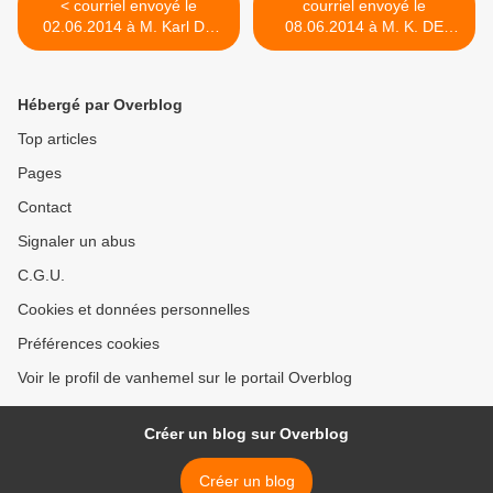
< courriel envoyé le
courriel envoyé le
02.06.2014 à M. Karl DE
08.06.2014 à M. K. DE
VOS, Bourgmestre, au sujet
VOS, Bourgmestre, au sujet
de la protection perfectible
de la présence à Chapelle
du patrimoine arboré
de sites d'activités
Hébergé par Overblog
chapellois
économiques désaffectés
pollués et de décharges
Top articles
jugées à risques >
Pages
Contact
Signaler un abus
C.G.U.
Cookies et données personnelles
Préférences cookies
Voir le profil de vanhemel sur le portail Overblog
Créer un blog sur Overblog
Créer un blog