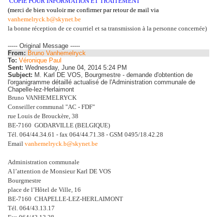
COPIE POUR INFORMATION ET TRAITEMENT
(merci de bien vouloir me confirmer
par retour de mail via
vanhemelryck.b@skynet.be
la bonne réception de ce courriel et sa transmission à la personne concernée)
----- Original Message -----
From:
Bruno Vanhemelryck
To:
Véronique Paul
Sent:
Wednesday, June 04, 2014 5:24 PM
Subject:
M. Karl DE VOS, Bourgmestre - demande d'obtention de
l'organigramme détaillé actualisé de l'Administration communale de
Chapelle-lez-Herlaimont
Bruno VANHEMELRYCK
Conseiller communal "AC - FDF"
rue Louis de Brouckère, 38
BE-7160 GODARVILLE (BELGIQUE)
Tél. 064/44.34.61 - fax 064/44.71.38 - GSM 0495/18.42.28
Email
vanhemelryck.b@skynet.be
Administration communale
A l’attention de Monsieur Karl DE VOS
Bourgmestre
place de l’Hôtel de Ville, 16
BE‑7160
CHAPELLE‑LEZ‑HERLAIMONT
Tél. 064/43.13.17