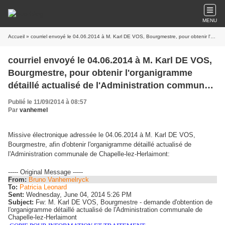
MENU
Accueil
» courriel envoyé le 04.06.2014 à M. Karl DE VOS, Bourgmestre, pour obtenir l'organigramme détaillé actualisé de l'Administration communale de Chapelle-lez-Herlaimont
courriel envoyé le 04.06.2014 à M. Karl DE VOS,
Bourgmestre, pour obtenir l'organigramme
détaillé actualisé de l'Administration communale
de Chapelle-lez-Herlaimont
Publié le 11/09/2014 à 08:57
Par
vanhemel
Missive électronique adressée le 04.06.2014 à M. Karl DE VOS,
Bourgmestre, afin d'obtenir l'organigramme détaillé actualisé de
l'Administration communale de Chapelle-lez-Herlaimont:
----- Original Message -----
From:
Bruno Vanhemelryck
To:
Patricia Leonard
Sent:
Wednesday, June 04, 2014 5:26 PM
Subject:
Fw: M. Karl DE VOS, Bourgmestre - demande d'obtention de
l'organigramme détaillé actualisé de l'Administration communale de
Chapelle-lez-Herlaimont