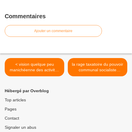
Commentaires
Ajouter un commentaire
< vision quelque peu
la rage taxatoire du pouvoir
manichéenne des activités
communal socialiste
festives nocturnes dans la
chapellois épinglée une
Cité des Tchats
nouvelle fois par les
journalistes de
Hébergé par Overblog
l'hebdomadaire belge "Le
Vif/L'Express" >
Top articles
Pages
Contact
Signaler un abus