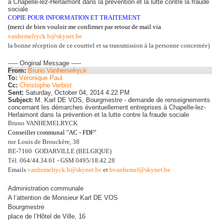
à Chapelle-lez-Herlaimont dans la prévention et la lutte contre la fraude
sociale
COPIE POUR INFORMATION ET TRAITEMENT
(merci de bien vouloir me confirmer
par retour de mail via
vanhemelryck.b@skynet.be
la bonne réception de ce courriel et sa transmission à la personne concernée)
----- Original Message -----
From:
Bruno Vanhemelryck
To:
Véronique Paul
Cc:
Christophe Verbist
Sent:
Saturday, October 04, 2014 4:22 PM
Subject:
M. Karl DE VOS, Bourgmestre - demande de renseignements
concernant les démarches éventuellement entreprises à Chapelle-lez-
Herlaimont dans la prévention et la lutte contre la fraude sociale
Bruno VANHEMELRYCK
Conseiller communal "AC - FDF"
rue Louis de Brouckère, 38
BE-7160 GODARVILLE (BELGIQUE)
Tél. 064/44.34.61 - GSM 0495/18.42.28
Emails
vanhemelryck.b@skynet.be
et
bvanhemel@skynet.be
Administration communale
A l’attention de Monsieur Karl DE VOS
Bourgmestre
place de l’Hôtel de Ville, 16