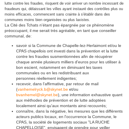
lutte contre les fraudes, risquent de voir arriver un nombre incessant de
fraudeurs qui, délaissant les villes ayant instauré des contrôles plus ou
moins efficaces, commencent sans crainte à s'établir dans des
communes moins bien organisées ou plus laxistes.
La Cité des Tchats n'étant pas épargnée par ce phénomène
préoccupant, il me serait très agréable, en tant que conseiller
communal, de:
savoir si la Commune de Chapelle-lez-Herlaimont et/ou le
CPAS chapellois ont investi dans la prévention et la lutte
contre les fraudes susmentionnées afin de récupérer
chaque année plusieurs milliers d'euros pour les utiliser à
bon escient, notamment en diminuant les taxes
communales ou en les redistribuant aux
personnes réellement indigentes;
recevoir, dans l'affirmative, par retour de mail
(
vanhemelryck.b@skynet.be
et/ou
bvanhemel@skynet.be
), une information exhaustive quant
aux méthodes de prévention et de lutte adoptées
localement ainsi qu'aux montants ainsi recouvrés;
connaître, dans la négative, les mesures que les différents
acteurs publics locaux, en l'occurrence la Commune, le
CPAS, la société de logements sociaux "LA RUCHE
CHAPELLOISE", envisagent de prendre pour veiller