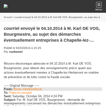
MENU
Accueil
» courriel envoyé le 04.10.2014 à M. Karl DE VOS, Bourgmestre, au sujet des démarches éventuellement entreprises à Chapelle-lez-Herlaimont dans la prévention et la lutte contre la fraude sociale
courriel envoyé le 04.10.2014 à M. Karl DE VOS,
Bourgmestre, au sujet des démarches
éventuellement entreprises à Chapelle-lez-
Herlaimont dans la prévention et la lutte contre
Publié le 04/10/2014 à 15:25
la fraude sociale
Par
vanhemel
Missive électronique adressée le 04.10.2014 à M. Karl DE VOS,
Bourgmestre, pour obtenir des renseignements précis quant aux
actions éventuellement menées à Chapelle-lez-Herlaimont en matière
de prévention et de lutte contre la fraude sociale:
----- Original Message -----
From:
Bruno Vanhemelryck
To:
Patricia Leonard
Sent:
Saturday, October 04, 2014 4:24 PM
Subject:
Fw: M. Karl DE VOS, Bourgmestre - demande de
renseignements concernant les démarches éventuellement entreprises