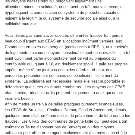
les citoyens nécessiteux qui perçoivent légalement une
allocation, minent la solidarité, constituent un très mauvais exemple,
hypothèquent la pérennisation du système de protection sociale et
nuisent à la légitimité du système de sécurité sociale ainsi qu'à la
solidarité mutuelle.
Vous n'êtes pas sans savoir que ces différentes fraudes font perdre
beaucoup d'argent aux CPAS en allocations indûment versées, aux
Communes en taxes non perçues (additionnels à l'IPP...), aux sociétés
de logements sociaux en loyers considérablement sous-évalués..., à tel
point qu'on peut parler incontestablement de vol au préjudice du
contribuable qui, quant à lui, est doublement spolié: il paie ses propres
impôts, même s'il ne jouit pas des aides offertes, et ceux des
personnes prétendument démunies qui bénéficient illicitement du
système. La solidarité est nécessaire, mais elle n'est supportable et
défendable que si ces abus sont combattus. Les moyens des CPAS
étant limités, l'idéal est qu'ils profitent uniquement à ceux qui en ont
vraiment besoin.
Afin de mettre un frein à de telles pratiques purement scandaleuses,
les CPAS de Bruxelles, Charleroi, Namur, Gand et Anvers ont, depuis
quelques mois déjà, créé une cellule de prévention et de lutte contre les
fraudes. Les CPAS des communes de petite taille qui, peut-être à tort,
estiment qu'ils ne disposent pas de l'envergure ou des moyens
suffisants pour affecter un agent exclusivement à la prévention et à la