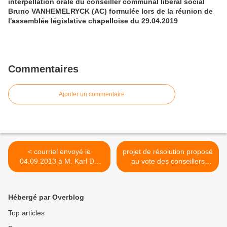
interpellation orale du conseiller communal libéral social
Bruno VANHEMELRYCK (AC) formulée lors de la réunion de
l'assemblée législative chapelloise du 29.04.2019
Commentaires
Ajouter un commentaire
< courriel envoyé le
projet de résolution proposé
04.09.2013 à M. Karl DE
au vote des conseillers
VOS, Bourgmestre, pour
communaux chapellois lors
obtenir quelques
de la prochaine réunion de
renseignements au sujet de
l'assemblée législative
Hébergé par Overblog
l'accessibilité de la piscine
locale fixée au 16.09.2013
communale chapelloise aux
>
Top articles
personnes à mobilité