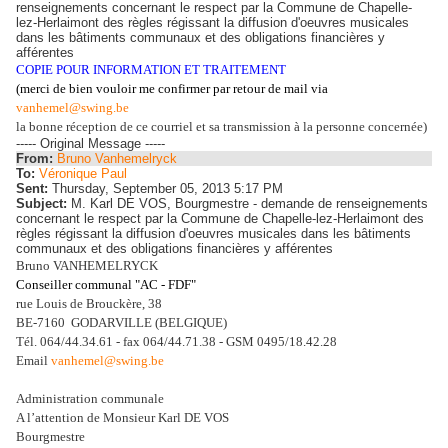
renseignements concernant le respect par la Commune de Chapelle-
lez-Herlaimont des règles régissant la diffusion d'oeuvres musicales
dans les bâtiments communaux et des obligations financières y
afférentes
COPIE POUR INFORMATION ET TRAITEMENT
(merci de bien vouloir me confirmer
par retour de mail via
vanhemel@swing.be
la bonne réception de ce courriel et sa transmission à la personne concernée)
----- Original Message -----
From:
Bruno Vanhemelryck
To:
Véronique Paul
Sent:
Thursday, September 05, 2013 5:17 PM
Subject:
M. Karl DE VOS, Bourgmestre - demande de renseignements
concernant le respect par la Commune de Chapelle-lez-Herlaimont des
règles régissant la diffusion d'oeuvres musicales dans les bâtiments
communaux et des obligations financières y afférentes
Bruno VANHEMELRYCK
Conseiller communal "AC - FDF"
rue Louis de Brouckère, 38
BE-7160 GODARVILLE (BELGIQUE)
Tél. 064/44.34.61 - fax 064/44.71.38 - GSM 0495/18.42.28
Email
vanhemel@swing.be
Administration communale
A l’attention de Monsieur Karl DE VOS
Bourgmestre