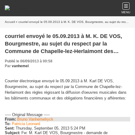
MENU
Accueil
» courriel envoyé le 05.09.2013 à M. K. DE VOS, Bourgmestre, au sujet du respect par la Commune de Chapelle-lez-Herlaimont des règles régissant la diffusion d'oeuvres musicales
courriel envoyé le 05.09.2013 à M. K. DE VOS,
Bourgmestre, au sujet du respect par la
Commune de Chapelle-lez-Herlaimont des
règles régissant la diffusion d'oeuvres
Publié le 06/09/2013 à 00:58
musicales
Par
vanhemel
Courrier électronique envoyé le 05.09.2013 à M. Karl DE VOS,
Bourgmestre, au sujet du respect par la Commune de Chapelle-lez-
Herlaimont des règles régissant la diffusion d'oeuvres musicales dans
les bâtiments communaux et des obligations financières y afférentes:
----- Original Message -----
From:
Bruno Vanhemelryck
To:
Patricia Leonard
Sent:
Thursday, September 05, 2013 5:24 PM
Subject:
Fw: M. Karl DE VOS, Bourgmestre - demande de