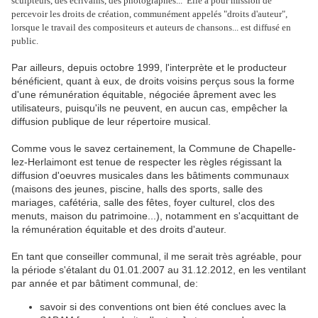
sculpteurs, des écrivains, des photographes... Elle a pour mission de
percevoir les droits de création, communément appelés "droits d'auteur",
lorsque le travail des compositeurs et auteurs de chansons... est diffusé en
public.
Par ailleurs, depuis octobre 1999, l'interprète et le producteur
bénéficient, quant à eux, de droits voisins perçus sous la forme
d'une rémunération équitable, négociée âprement avec les
utilisateurs, puisqu'ils ne peuvent, en aucun cas, empêcher la
diffusion publique de leur répertoire musical.
Comme vous le savez certainement, la Commune de Chapelle-
lez-Herlaimont est tenue de respecter les règles régissant la
diffusion d'oeuvres musicales dans les bâtiments communaux
(maisons des jeunes, piscine, halls des sports, salle des
mariages, cafétéria, salle des fêtes, foyer culturel, clos des
menuts, maison du patrimoine...), notamment en s'acquittant de
la rémunération équitable et des droits d'auteur.
En tant que conseiller communal, il me serait très agréable, pour
la période s'étalant du 01.01.2007 au 31.12.2012, en les ventilant
par année et par bâtiment communal, de:
savoir si des conventions ont bien été conclues avec la