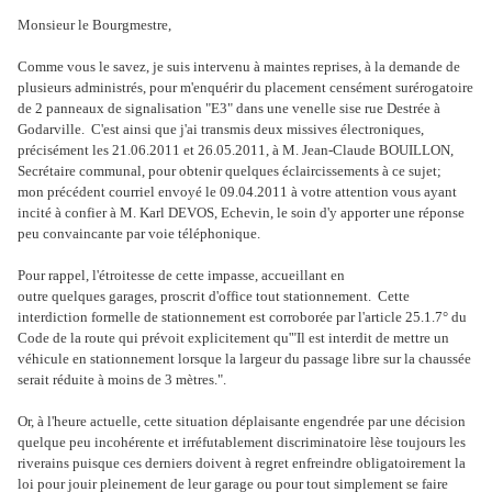
Monsieur le Bourgmestre,
Comme vous le savez, je suis intervenu à maintes reprises, à la demande de
plusieurs administrés, pour m'enquérir du placement censément surérogatoire
de 2 panneaux de signalisation "E3" dans une venelle sise rue Destrée à
Godarville. C'est ainsi que j'ai transmis deux missives électroniques,
précisément les 21.06.2011 et 26.05.2011, à M. Jean-Claude BOUILLON,
Secrétaire communal, pour obtenir quelques éclaircissements à ce sujet;
mon précédent courriel envoyé le 09.04.2011 à votre attention vous ayant
incité à confier à M. Karl DEVOS, Echevin, le soin d'y apporter une réponse
peu convaincante par voie téléphonique.
Pour rappel, l'étroitesse de cette impasse, accueillant en
outre quelques garages, proscrit d'office tout stationnement. Cette
interdiction formelle de stationnement est corroborée par l'article 25.1.7° du
Code de la route qui prévoit explicitement qu'"Il est interdit de mettre un
véhicule en stationnement lorsque la largeur du passage libre sur la chaussée
serait réduite à moins de 3 mètres.".
Or, à l'heure actuelle, cette situation déplaisante engendrée par une décision
quelque peu incohérente et irréfutablement discriminatoire lèse toujours les
riverains puisque ces derniers doivent à regret enfreindre obligatoirement la
loi pour jouir pleinement de leur garage ou pour tout simplement se faire