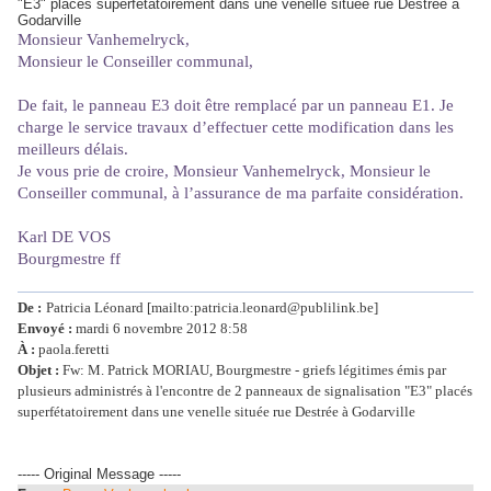
"E3" placés superfétatoirement dans une venelle située rue Destrée à
Godarville
Monsieur Vanhemelryck,
Monsieur le Conseiller communal,
De fait, le panneau E3 doit être remplacé par un panneau E1. Je
charge le service travaux d’effectuer cette modification dans les
meilleurs délais.
Je vous prie de croire, Monsieur Vanhemelryck, Monsieur le
Conseiller communal, à l’assurance de ma parfaite considération.
Karl DE VOS
Bourgmestre ff
De :
Patricia Léonard [mailto:patricia.leonard@publilink.be]
Envoyé :
mardi 6 novembre 2012 8:58
À :
paola.feretti
Objet :
Fw: M. Patrick MORIAU, Bourgmestre - griefs légitimes émis par
plusieurs administrés à l'encontre de 2 panneaux de signalisation "E3" placés
superfétatoirement dans une venelle située rue Destrée à Godarville
----- Original Message -----