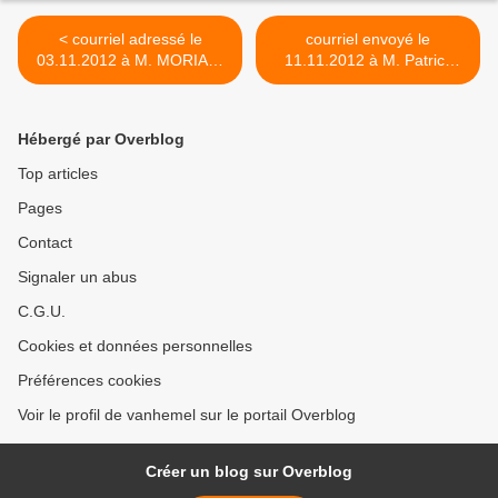
< courriel adressé le
courriel envoyé le
03.11.2012 à M. MORIAU,
11.11.2012 à M. Patrick
Bourgmestre, au sujet des
MORIAU, Bourgmestre, au
conséquences délétères
sujet de la désignation des
pour les finances
membres du futur Collège
Hébergé par Overblog
communales chapelloises
communal chapellois
de la réforme du
(nombre - identité -
Top articles
financement des pensions
attributions) >
Pages
Contact
Signaler un abus
C.G.U.
Cookies et données personnelles
Préférences cookies
Voir le profil de vanhemel sur le portail Overblog
Créer un blog sur Overblog