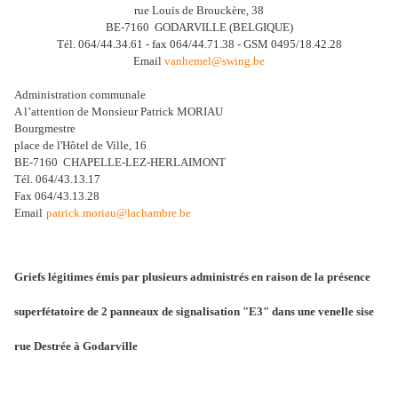
rue Louis de Brouckère, 38
BE-7160 GODARVILLE (BELGIQUE)
Tél. 064/44.34.61 - fax 064/44.71.38 - GSM 0495/18.42.28
Email
vanhemel@swing.be
Administration communale
A l’attention de Monsieur Patrick MORIAU
Bourgmestre
place de l'Hôtel de Ville, 16
BE-7160 CHAPELLE-LEZ-HERLAIMONT
Tél. 064/43.13.17
Fax 064/43.13.28
Email
patrick.moriau@lachambre.be
Griefs légitimes émis par plusieurs administrés en raison de la présence
superfétatoire de 2 panneaux de signalisation "E3" dans une venelle sise
rue Destrée à Godarville