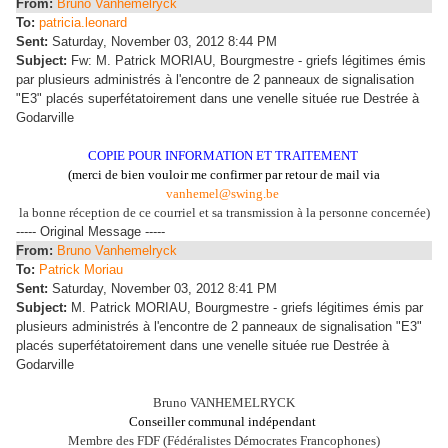
From:
Bruno Vanhemelryck
To:
patricia.leonard
Sent:
Saturday, November 03, 2012 8:44 PM
Subject:
Fw: M. Patrick MORIAU, Bourgmestre - griefs légitimes émis
par plusieurs administrés à l'encontre de 2 panneaux de signalisation
"E3" placés superfétatoirement dans une venelle située rue Destrée à
Godarville
COPIE POUR INFORMATION ET TRAITEMENT
(merci de bien vouloir me confirmer par retour de mail via
vanhemel@swing.be
la bonne réception de ce courriel et sa transmission à la personne concernée)
----- Original Message -----
From:
Bruno Vanhemelryck
To:
Patrick Moriau
Sent:
Saturday, November 03, 2012 8:41 PM
Subject:
M. Patrick MORIAU, Bourgmestre - griefs légitimes émis par
plusieurs administrés à l'encontre de 2 panneaux de signalisation "E3"
placés superfétatoirement dans une venelle située rue Destrée à
Godarville
Bruno VANHEMELRYCK
Conseiller communal indépendant
Membre des FDF (Fédéralistes Démocrates Francophones)