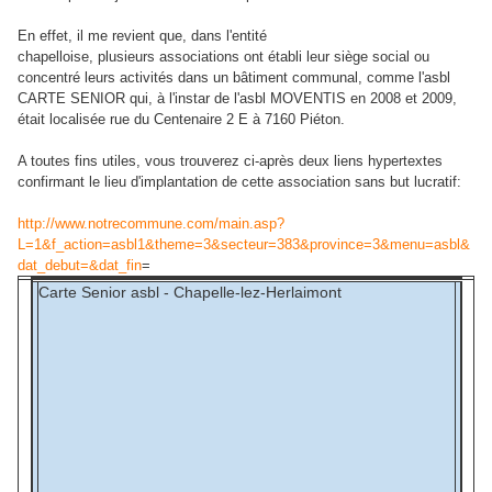
En effet, il me revient que, dans l'entité
chapelloise, plusieurs associations ont établi leur siège social ou
concentré leurs activités dans un bâtiment communal, comme l'asbl
CARTE SENIOR qui, à l'instar de l'asbl MOVENTIS en 2008 et 2009,
était localisée rue du Centenaire 2 E à 7160 Piéton.
A toutes fins utiles, vous trouverez ci-après deux liens hypertextes
confirmant le lieu d'implantation de cette association sans but lucratif:
http://www.notrecommune.com/main.asp?
L=1&f_action=asbl1&theme=3&secteur=383&province=3&menu=asbl&
dat_debut=&dat_fin
=
Carte Senior asbl - Chapelle-lez-Herlaimont