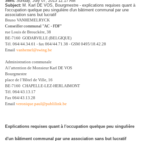
Sent:
Sunday, July 07, 2013 12:17 AM
Subject:
M. Karl DE VOS, Bourgmestre - explications requises quant à
l'occupation quelque peu singulière d'un bâtiment communal par une
association sans but lucratif
Bruno VANHEMELRYCK
Conseiller communal "AC - FDF"
rue Louis de Brouckère, 38
BE-7160 GODARVILLE (BELGIQUE)
Tél. 064/44.34.61 - fax 064/44.71.38 - GSM 0495/18.42.28
Email
vanhemel@swing.be
Administration communale
A l’attention de Monsieur Karl DE VOS
Bourgmestre
place de l’Hôtel de Ville, 16
BE‑7160
CHAPELLE‑LEZ‑HERLAIMONT
Tél. 064/43.13.17
Fax 064/43.13.28
Email
veronique.paul@publilink.be
Explications requises quant à l'occupation quelque peu singulière
d'un bâtiment communal par une association sans but lucratif