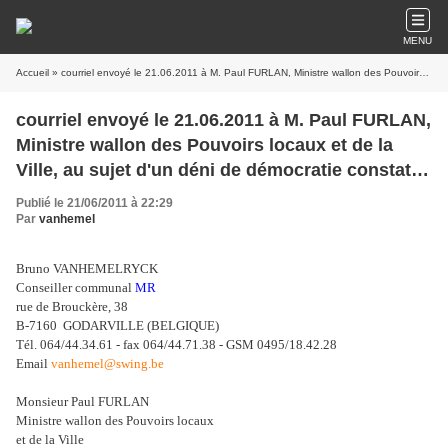
MENU
Accueil
» courriel envoyé le 21.06.2011 à M. Paul FURLAN, Ministre wallon des Pouvoirs locaux et de la Ville, au sujet d'un déni de démocratie constaté à Chapelle-lez-Herlaimont
courriel envoyé le 21.06.2011 à M. Paul FURLAN,
Ministre wallon des Pouvoirs locaux et de la
Ville, au sujet d'un déni de démocratie constaté
à Chapelle-lez-Herlaimont
Publié le 21/06/2011 à 22:29
Par
vanhemel
Bruno VANHEMELRYCK
Conseiller communal
MR
rue de Brouckère, 38
B-7160 GODARVILLE (BELGIQUE)
Tél. 064/44.34.61 - fax 064/44.71.38 - GSM 0495/18.42.28
Email
vanhemel@swing.be
Monsieur Paul FURLAN
Ministre wallon des Pouvoirs locaux
et de la Ville