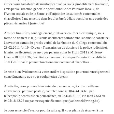
auriez-vous l'amabilité de m'informer quant à l'avis, probablement favorable,
émis par la Direction générale opérationnelle des Pouvoirs locaux, de
l'Action sociale et de la Santé, et d'enjoindre les autorités communales
chapelloises à me remettre dans les plus brefs délais possibles une copie des
pièces réclamées à juste titre?
A toutes fins utiles, sont également joints à ce courrier électronique, sous
forme de fichiers PDF, plusieurs documents corroborant l'anomalie constatée,
à savoir un extrait du procès-verbal de la réunion du Collège communal du
28.02.2011 (pt 19 - Divers - Transmission de dossiers à la police judiciaire),
la missive électronique envoyée par mes soins le 11.03.2011 à M. Jean-
Claude BOUILLON, Secrétaire communal, ainsi que l'attestation établie le
15.03.2011 par le premier fonctionnaire communal chapellois
.
Je reste bien évidemment à votre entière disposition pour tout renseignement
complémentaire que vous souhaiteriez obtenir.
A cette fin, vous pouvez bien entendu me contacter, à votre meilleure
convenance, par voie postale, par téléphone au 064/44.34.61, par
télécopieur, accessible en permanence, au 064/44.71.38, via mon GSM au
0495/18.42.28 ou par messagerie électronique (
vanhemel@swing.be
).
Je vous remercie d'avance pour la suite qu'il vous plaira de réserver à ma