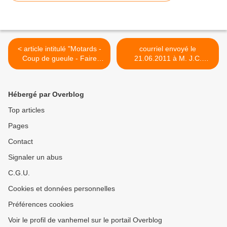
< article intitulé "Motards -
courriel envoyé le
Coup de gueule - Faire
21.06.2011 à M. J.C.
payer l'air des pneus: c'est
BOUILLON, Secrétaire
gonflé" paru dans le journal
communal, au sujet d'un
"La Nouvelle Gazette"
passe-droit octroyé pour un
Hébergé par Overblog
(éditions du Centre et de
hangar illicite localisé à la
Charleroi) du 17.06.2011
fin d'un sentier sis rue
Top articles
Destrée à Godarville >
Pages
Contact
Signaler un abus
C.G.U.
Cookies et données personnelles
Préférences cookies
Voir le profil de vanhemel sur le portail Overblog