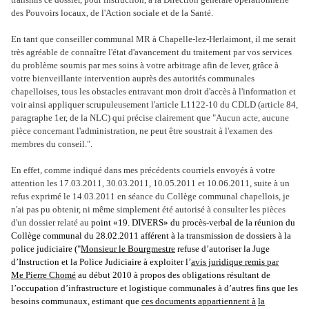
des Pouvoirs locaux, de l'Action sociale et de la Santé.
En tant que conseiller communal MR à Chapelle-lez-Herlaimont, il me serait
très agréable de connaître l'état d'avancement du traitement par vos services
du problème soumis par mes soins à votre arbitrage afin de lever, grâce à
votre bienveillante intervention
auprès des autorités communales
chapelloises, tous les obstacles entravant mon droit d'accès à l'information et
voir ainsi appliquer scrupuleusement l'article L1122-10 du CDLD (article 84,
paragraphe 1er, de la NLC) qui précise clairement que "Aucun acte, aucune
pièce concernant l'administration, ne peut être soustrait à l'examen des
membres du conseil.".
En effet, comme indiqué dans mes précédents courriels envoyés à votre
attention les 17.03.2011, 30.03.2011, 10.05.2011 et 10.06.2011, suite à un
refus exprimé le 14.03.2011 en séance du Collège communal chapellois, je
n'ai pas pu obtenir, ni même simplement été autorisé à consulter les pièces
d'un dossier relaté au
point «19. DIVERS» du procès-verbal de la réunion du
Collège communal du 28.02.2011 afférent à la transmission de dossiers à la
police judiciaire ("
Monsieur le Bourgmestre
refuse d’autoriser la Juge
d’Instruction et la Police Judiciaire à exploiter l’
avis juridique remis par
Me Pierre Chomé
au début 2010 à propos des obligations résultant de
l’occupation d’infrastructure et logistique communales à d’autres fins que les
besoins communaux, estimant que
ces documents appartiennent à
la