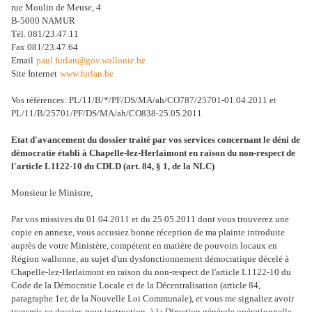
rue Moulin de Meuse, 4
B-5000 NAMUR
Tél. 081/23.47.11
Fax 081/23.47.64
Email
paul.furlan@gov.wallonie.be
Site Internet
www.furlan.be
Vos références: PL/11/B/*/PF/DS/MA/ah/CO787/25701-01.04.2011 et
PL/11/B/25701/PF/DS/MA/ah/CO838-25.05.2011
Etat d'avancement du dossier traité par vos services concernant le déni de
démocratie établi à Chapelle-lez-Herlaimont en raison du non-respect de
l'article L1122-10 du CDLD (art. 84, § 1, de la NLC)
Monsieur le Ministre,
Par vos missives du 01.04.2011 et du 25.05.2011 dont vous trouverez une
copie en annexe, vous accusiez bonne réception de ma plainte introduite
auprès de votre Ministère, compétent en matière de pouvoirs locaux en
Région wallonne, au sujet d'un dysfonctionnement démocratique décelé à
Chapelle-lez-Herlaimont en raison du non-respect de l'article L1122-10 du
Code de la Démocratie Locale et de la Décentralisation (article 84,
paragraphe 1er, de la Nouvelle Loi Communale), et vous me signaliez avoir
transmis ce dossier, pour instruction, à la Direction générale opérationnelle