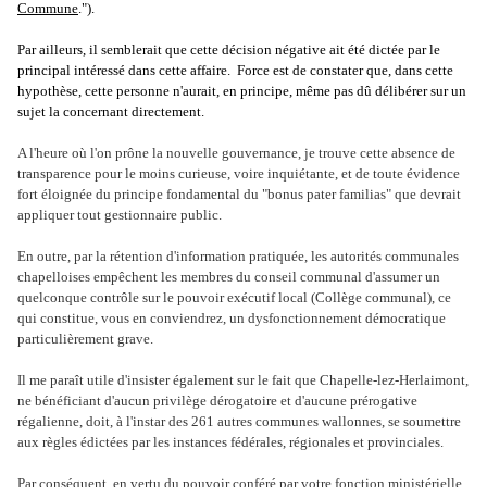
Commune
.").
Par ailleurs, il semblerait que cette décision négative ait été dictée par le
principal intéressé dans cette affaire. Force est de constater que, dans cette
hypothèse, cette personne n'aurait, en principe, même pas dû délibérer sur un
sujet la concernant directement
.
A l'heure où l'on prône la nouvelle gouvernance, je trouve cette absence de
transparence pour le moins curieuse, voire inquiétante, et de toute évidence
fort éloignée du principe fondamental du "bonus pater familias" que devrait
appliquer tout gestionnaire public.
En outre, par la rétention d'information pratiquée, les autorités communales
chapelloises
empêchent les membres du conseil communal d'assumer un
quelconque contrôle sur le pouvoir exécutif local (Collège communal), ce
qui constitue, vous en conviendrez, un dysfonctionnement démocratique
particulièrement grave.
Il me paraît utile d'insister également sur le fait que Chapelle-lez-Herlaimont,
ne bénéficiant d'aucun privilège dérogatoire et d'aucune prérogative
régalienne, doit, à l'instar des 261 autres communes wallonnes, se soumettre
aux règles édictées par les instances fédérales, régionales et provinciales.
Par conséquent, en vertu du pouvoir conféré par votre fonction ministérielle,