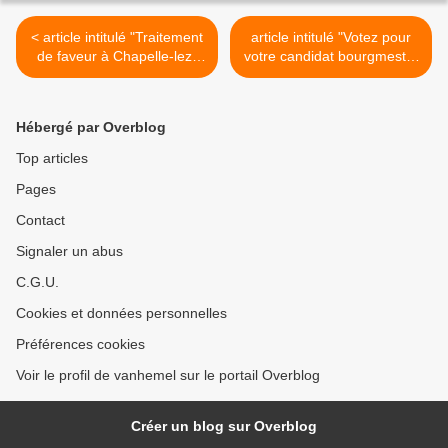
< article intitulé "Traitement
article intitulé "Votez pour
de faveur à Chapelle-lez-
votre candidat bourgmestre
Herlaimont" paru dans le
de Chapelle-lez-Herlaimont"
journal satirique "Père UBU
paru dans le journal "La
- Pan" n° 3463 du jeudi 26
Nouvelle Gazette" (édition
Hébergé par Overblog
mai 2011
du Centre) du 30.05.2011 >
Top articles
Pages
Contact
Signaler un abus
C.G.U.
Cookies et données personnelles
Préférences cookies
Voir le profil de vanhemel sur le portail Overblog
Créer un blog sur Overblog