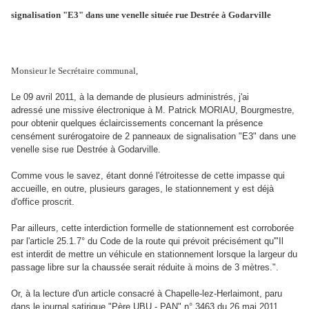
signalisation "E3" dans une venelle située rue Destrée à Godarville
Monsieur le Secrétaire communal,
Le 09 avril 2011, à la demande de plusieurs administrés, j'ai
adressé une missive électronique à M. Patrick MORIAU, Bourgmestre,
pour obtenir quelques éclaircissements concernant la présence
censément surérogatoire de 2 panneaux de signalisation "E3" dans une
venelle sise rue Destrée à Godarville.
Comme vous le savez,
étant donné l'étroitesse de cette impasse qui
accueille, en outre, plusieurs garages, le stationnement y est déjà
d'office proscrit.
Par ailleurs, cette interdiction formelle de stationnement est corroborée
par l'a
rticle 25.1.7° du Code de la route qui prévoit précisément qu'"Il
est interdit de mettre un véhicule en stationnement lorsque la largeur du
passage libre sur la chaussée serait réduite à moins de 3 mètres.".
Or, à la lecture d'un article consacré à Chapelle-lez-Herlaimont, paru
dans le journal satirique "Père UBU - PAN" n° 3463 du 26 mai 2011,