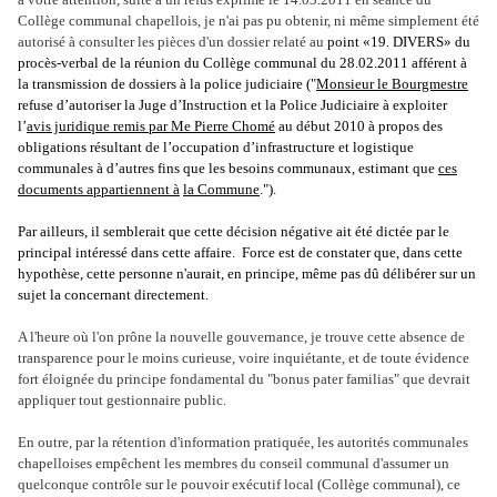
Collège communal chapellois, je n'ai pas pu obtenir, ni même simplement été
autorisé à consulter les pièces d'un dossier relaté au
point «19. DIVERS» du
procès-verbal de la réunion du Collège communal du 28.02.2011 afférent à
la transmission de dossiers à la police judiciaire ("
Monsieur le Bourgmestre
refuse d’autoriser la Juge d’Instruction et la Police Judiciaire à exploiter
l’
avis juridique remis par Me Pierre Chomé
au début 2010 à propos des
obligations résultant de l’occupation d’infrastructure et logistique
communales à d’autres fins que les besoins communaux, estimant que
ces
documents appartiennent à
la Commune
.").
Par ailleurs, il semblerait que cette décision négative ait été dictée par le
principal intéressé dans cette affaire. Force est de constater que, dans cette
hypothèse, cette personne n'aurait, en principe, même pas dû délibérer sur un
sujet la concernant directement
.
A l'heure où l'on prône la nouvelle gouvernance, je trouve cette absence de
transparence pour le moins curieuse, voire inquiétante, et de toute évidence
fort éloignée du principe fondamental du "bonus pater familias" que devrait
appliquer tout gestionnaire public.
En outre, par la rétention d'information pratiquée, les autorités communales
chapelloises
empêchent les membres du conseil communal d'assumer un
quelconque contrôle sur le pouvoir exécutif local (Collège communal), ce