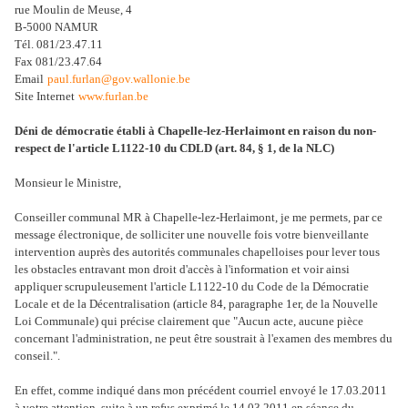
rue Moulin de Meuse, 4
B-5000 NAMUR
Tél. 081/23.47.11
Fax 081/23.47.64
Email
paul.furlan@gov.wallonie.be
Site Internet
www.furlan.be
Déni de démocratie établi à Chapelle-lez-Herlaimont en raison du non-
respect de l'article L1122-10 du CDLD (art. 84, § 1, de la NLC)
Monsieur le Ministre,
Conseiller communal MR à Chapelle-lez-Herlaimont, je me permets, par ce
message électronique, de
solliciter une nouvelle fois votre bienveillante
intervention
auprès des autorités communales chapelloises pour lever tous
les obstacles entravant mon droit d'accès à l'information et voir ainsi
appliquer scrupuleusement l'article L1122-10 du Code de la Démocratie
Locale et de la Décentralisation (article 84, paragraphe 1er, de la Nouvelle
Loi Communale) qui précise clairement que "Aucun acte, aucune pièce
concernant l'administration, ne peut être soustrait à l'examen des membres du
conseil.".
En effet, comme indiqué dans mon précédent courriel envoyé le 17.03.2011
à votre attention, suite à un refus exprimé le 14.03.2011 en séance du