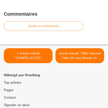
Commentaires
Ajouter un commentaire
< article intitulé
article intitulé "UBU Hainaut
"CHAPELLE-LEZ-
- Città (Si t'as) Merde chez
HERLAIMONT - Marché -
les Tchats" paru dans le
Patrick Moriau ne
journal satirique "Père UBU
comprend pas les
- PAN" n° 3455 du 31 mars
Hébergé par Overblog
maraîchers" paru dans le
2011 >
journal "La Nouvelle
Top articles
Gazette" (édition du Centre)
Pages
du 24.03.2011
Contact
Signaler un abus