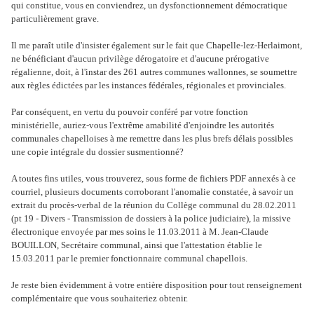
qui constitue, vous en conviendrez, un dysfonctionnement démocratique
particulièrement grave.
Il me paraît utile d'insister également sur le fait que Chapelle-lez-Herlaimont,
ne bénéficiant d'aucun privilège dérogatoire et d'aucune prérogative
régalienne, doit, à l'instar des 261 autres communes wallonnes, se soumettre
aux règles édictées par les instances fédérales, régionales et provinciales.
Par conséquent, en vertu du pouvoir conféré par votre fonction
ministérielle, auriez-vous l'extrême amabilité d'enjoindre les autorités
communales chapelloises à me remettre dans les plus brefs délais possibles
une copie intégrale du dossier susmentionné?
A toutes fins utiles, vous trouverez, sous forme de fichiers PDF annexés à ce
courriel, plusieurs documents corroborant l'anomalie constatée, à savoir un
extrait du procès-verbal de la réunion du Collège communal du 28.02.2011
(pt 19 - Divers - Transmission de dossiers à la police judiciaire), la missive
électronique envoyée par mes soins le 11.03.2011 à M. Jean-Claude
BOUILLON, Secrétaire communal, ainsi que l'attestation établie le
15.03.2011 par le premier fonctionnaire communal chapellois
.
Je reste bien évidemment à votre entière disposition pour tout renseignement
complémentaire que vous souhaiteriez obtenir.