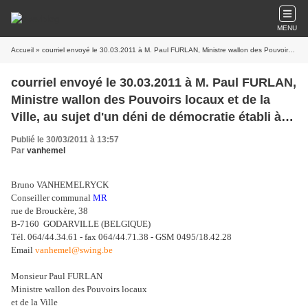
MENU
Accueil
» courriel envoyé le 30.03.2011 à M. Paul FURLAN, Ministre wallon des Pouvoirs locaux et de la Ville, au sujet d'un déni de démocratie établi à Chapelle-lez-Herlaimont
courriel envoyé le 30.03.2011 à M. Paul FURLAN,
Ministre wallon des Pouvoirs locaux et de la
Ville, au sujet d'un déni de démocratie établi à
Chapelle-lez-Herlaimont
Publié le 30/03/2011 à 13:57
Par
vanhemel
Bruno VANHEMELRYCK
Conseiller communal
MR
rue de Brouckère, 38
B-7160 GODARVILLE (BELGIQUE)
Tél. 064/44.34.61 - fax 064/44.71.38 - GSM 0495/18.42.28
Email
vanhemel@swing.be
Monsieur Paul FURLAN
Ministre wallon des Pouvoirs locaux
et de la Ville