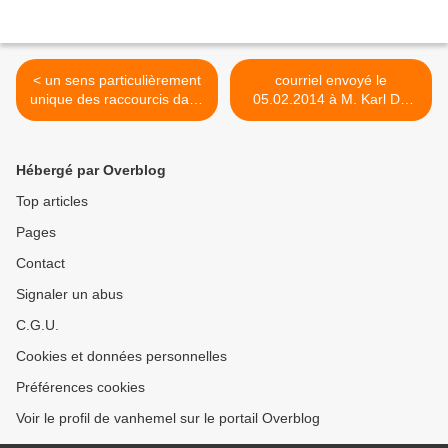
< un sens particulièrement
courriel envoyé le
unique des raccourcis dans
05.02.2014 à M. Karl DE
la Cité des Tchats!
VOS, Bourgmestre, au sujet
d'incivilités qui nuisent à la
tranquillité et au bien-être
Hébergé par Overblog
des habitants d'un quartier
de la Cité des Tchats >
Top articles
Pages
Contact
Signaler un abus
C.G.U.
Cookies et données personnelles
Préférences cookies
Voir le profil de vanhemel sur le portail Overblog