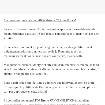
Encore et toujours des incivilités dans la Cité des Tchats
!
Face aux diverses formes d'incivilités qui s'expriment inexorablement de
façon récurrente dans la Cité des Tchats, paniquer (pas niquer) n'est pas une
solution!
Comme le corroborent les photos figurant ci-après, des graffitis ornent
vulgairement plusieurs murets sis rue de la Fraternité (qui n'est
malheureusement pas de mise dans ce cas précis!) à Godarville.
Manquant cruellement de style et attestant d'un caractère exécrable, le fond
et la forme laissant vraiment à désirer, l'auteur de ces tags semble mépriser
autant l'orthographe que la police...
Il me paraît tout à fait légitime d'admettre que les riverains sont en droit
d'exiger que la politique de l'autruche, pas celle de l'Autriche non plus, ne
soit pas appliquée en cette affaire!
Le conseiller communal FDF Bruno VANHEMELRYCK interpellera
prochainement le Bourgmestre chapellois pour s'enquérir des mesures