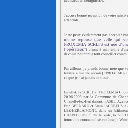
Monsieur le Bourgmestre,
J'accuse bonne réception de votre missive 
attention.
Je ne peux évidemment pas accepter vot
même réponse que celle qui vou
PROXEMIA SCRLFS est née d’une i
l’opérateur.
visant à m'interdire d'u
")
dévolue pourtant à tout conseiller comm
Par ailleurs, je prends bonne note que
limitée à finalité sociale)
"PROXEMIA Coo
ce que je n'ai jamais contesté.
la SCRLFS "PROXEMIA Coopérat
En effet,
20.06.2003 par la Commune de Chapelle
Chapelle-lez-Herlaimont, l'ASBL Agenc
Eric BERNARD et Alain JACOBEUS, a éta
LEZ-HERLAIMONT, dans un bâtiment 
CHAPELLOISE". Par la suite, la SCRLF
immeuble communal sis rue Joseph W