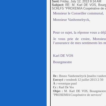
Sent:
Friday, July 12, 2013 9:14 AM
Subject:
RE: M. Karl DE VOS, Bourgme
SCRLFS "PROXEMIA Coopérative de s
Monsieur le Conseiller communal,
Monsieur Vanhemelryck,
Pour ce sujet, la réponse vous a déj
Je vous prie de croire, Monsie
l’assurance de mes sentiments les m
Karl DE VOS
Bourgmestre
De :
Bruno Vanhemelryck [mailto:vanhe
Envoyé :
vendredi 12 juillet 2013 2:50
À :
veronique.paul
Cc :
Karl De Vos
Objet :
M. Karl DE VOS, Bourgmestre 
"PROXEMIA Coopérative de services"