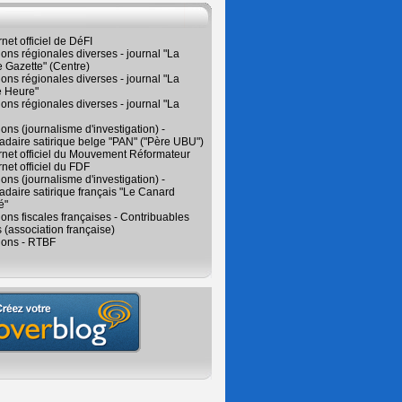
rnet officiel de DéFI
ions régionales diverses - journal "La
 Gazette" (Centre)
ions régionales diverses - journal "La
e Heure"
ions régionales diverses - journal "La
ions (journalisme d'investigation) -
daire satirique belge "PAN" ("Père UBU")
ernet officiel du Mouvement Réformateur
rnet officiel du FDF
ions (journalisme d'investigation) -
aire satirique français "Le Canard
é"
ions fiscales françaises - Contribuables
 (association française)
ions - RTBF