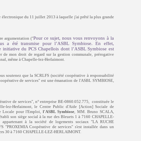
électronique du 11 juillet 2013 à laquelle j'ai prêté la plus grande
Pour ce sujet, nous vous renvoyons à la
re argumentation ("
s a été transmise pour l’ASBL Symbiose. En effet,
nitiative du PCS Chapellois dont l’ASBL Symbiose est
ser de mon droit de regard sur la gestion communale, prérogative
unal, même à Chapelle-lez-Herlaimont.
(société coopérative à responsabilité
 vous soutenez que la SCRLFS
pérative de services" est une émanation de l'ASBL SYMBIOSE,
ive de services", n° entreprise BE-0860.052.775,
constituée le
-lez-Herlaimont, le Centre Public d'Aide [Action] Sociale de
e Locale pour l'Emploi,
l'ASBL Symbiose
, MM. Bruno SCALA,
bli son siège social à la rue des Bleuets 1 à 7160 CHAPELLE-
appartenant à la société de logements sociaux "LA RUCHE
S "PROXEMIA Coopérative de services" s'est installée dans un
auters 30 à 7160 CHAPELLE-LEZ-HERLAIMONT.