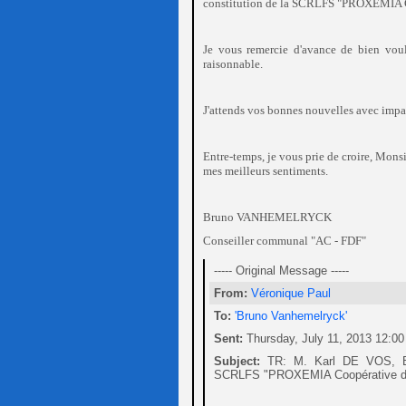
constitution de la SCRLFS "PROXEMIA Co
Je vous remercie d'avance de bien voulo
raisonnable.
J'attends vos bonnes nouvelles avec impa
Entre-temps, je vous prie de croire, Monsi
mes meilleurs sentiments.
Bruno VANHEMELRYCK
Conseiller communal "AC - FDF"
----- Original Message -----
From:
Véronique Paul
To:
'Bruno Vanhemelryck'
Sent:
Thursday, July 11, 2013 12:0
Subject:
TR: M. Karl DE VOS, B
SCRLFS "PROXEMIA Coopérative de