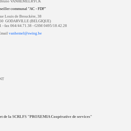
Bruno VANHEMELRYCK
seiller communal "AC - FDF"
rue Louis de Brouckère, 38
60 GODARVILLE (BELGIQUE)
61 - fax 064/44.71.38 - GSM 0495/18.42.28
Email
vanhemel@swing.be
NT
ujet de la SCRLFS "PROXEMIA Coopérative de services"