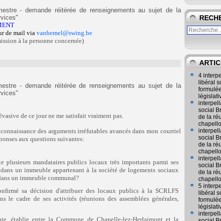
tre - demande réitérée de renseignements au sujet de la
vices"
RECH
MENT
ur de mail via
vanhemel@swing.be
mission à la personne concernée)
ARTIC
4 interp
libéral
tre - demande réitérée de renseignements au sujet de la
formulée
vices"
législat
interpel
social 
vasive de ce jour ne me satisfait vraiment pas.
de la ré
chapell
 connaissance des arguments irréfutables avancés dans mon courriel
interpel
social 
onses aux questions suivantes:
de la ré
chapell
interpel
te plusieurs mandataires publics locaux très importants parmi ses
social 
ie dans un immeuble appartenant à la société de logements sociaux
de la ré
dans un immeuble communal?
chapell
5 interp
nfirmé sa décision d'attribuer des locaux publics à la SCRLFS
libéral
 le cadre de ses activités (réunions des assemblées générales,
formulée
législat
interpel
nte, établie entre la Commune de Chapelle-lez-Herlaimont et la
social 