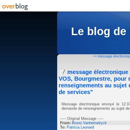
Le blog de
<< message électroniqu
message électronique 
VOS, Bourgmestre, pour 
renseignements au sujet
de services"
Message électronique envoyé le 12.0
demande de renseignements au sujet d
----- Original Message -----
From:
Bruno Vanhemelryck
To:
Patricia Leonard