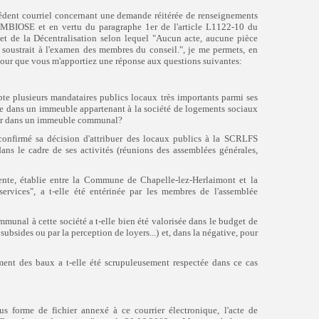
cédent courriel concernant une demande réitérée de renseignements
du paragraphe 1er de l'article L1122-10 du
SYMBIOSE et
en vertu
t de la Décentralisation selon lequel "Aucun acte, aucune pièce
e soustrait à l'examen des membres du conseil.", je me permets, en
 pour que vous m'apportiez une réponse aux questions suivantes:
mpte plusieurs mandataires publics locaux très importants parmi ses
blie dans un immeuble appartenant à la société de logements sociaux
r dans un immeuble communal?
onfirmé sa décision d'attribuer des locaux publics à la SCRLFS
s le cadre de ses activités (réunions des assemblées générales,
ente, établie entre la Commune de Chapelle-lez-Herlaimont et la
ices", a t-elle été entérinée par les membres de l'assemblée
munal à cette société a t-elle bien été valorisée dans le budget de
bsides ou par la perception de loyers...) et, dans la négative, pour
rement des baux a t-elle été scrupuleusement respectée dans ce cas
ous forme de fichier annexé à ce courrier électronique, l'acte de