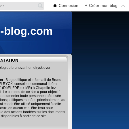
Connexion
+
Créer mon blog
r-blog.com
ENTATION
 blog de brunovanhemelryck.over-
ion
: Blog politique et informatif de Bruno
RYCK, conseiller communal libéral
" (DéFI, FDF, ex-MR) à Chapelle-lez-
. Le contenu de ce site a pour objectif
 documenter toute personne intéressée
tions politiques menées principalement au
al et doit être utilisé uniquement à cette
 peux, en aucun cas, être tenu pour
le des actions fondées sur les documents
 disponibles à partir de ce site.