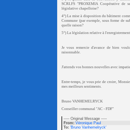
SCRLFS "PROXEMIA Coopérative de servi
législative chapelloise?
4°) La mise à disposition du bâtiment commu
Commune (par exemple, sous forme de subsi
quelle raison?
5°) La législation relative à l'enregistremen
Je vous remercie d'avance de bien vouloi
raisonnable.
J'attends vos bonnes nouvelles avec impati
Entre-temps, je vous prie de croire, Monsie
mes meilleurs sentiments.
Bruno VANHEMELRYCK
Conseiller communal "AC - FDF"
----- Original Message -----
From:
Véronique Paul
To:
'Bruno Vanhemelryck'