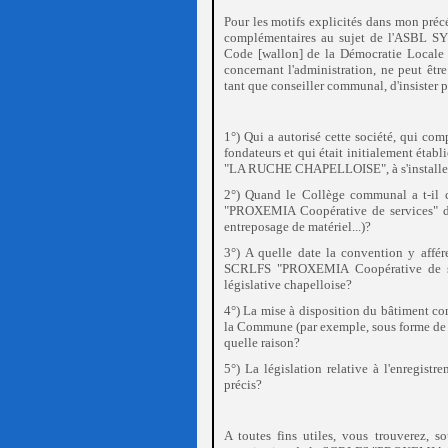
Pour les motifs explicités dans mon pré
complémentaires au sujet de l'ASBL 
Code [wallon] de la Démocratie Locale e
concernant l'administration, ne peut êtr
tant que conseiller communal, d'insister
1°) Qui a autorisé cette société, qui co
fondateurs et qui était initialement éta
"LA RUCHE CHAPELLOISE", à s'installe
2°) Quand le Collège communal a t-il c
"PROXEMIA Coopérative de services" dan
entreposage de matériel...)?
3°) A quelle date la convention y affér
SCRLFS "PROXEMIA Coopérative de serv
législative chapelloise?
4°) La mise à disposition du bâtiment com
la Commune (par exemple, sous forme de su
quelle raison?
5°) La législation relative à l'enregist
précis?
A toutes fins utiles, vous trouverez, s