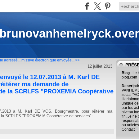
 brunovanhemelryck.ove
e adressé...
missive électronique envoyée... >>
PRÉS
12 juillet 2013
Blog
: Le
envoyé le 12.07.2013 à M. Karl DE
blog.com
réitérer ma demande de
Descript
 de la SCRLFS "PROXEMIA Coopérative
VANHEMEL
social "AC
Herlaimont
unique de
par les ac
7.2013 à M. Karl DE VOS, Bourgmestre, pour réitérer ma
niveau loc
e la SCRLFS "PROXEMIA Coopérative de services":
fin. Je ne
responsab
ou articles
Contact