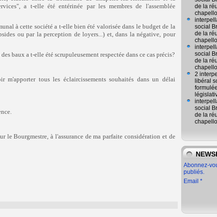
ces", a t-elle été entérinée par les membres de l'assemblée
de la ré
chapell
interpel
nal à cette société a t-elle bien été valorisée dans le budget de la
social 
de la ré
des ou par la perception de loyers...) et, dans la négative, pour
chapell
interpel
social 
t des baux a t-elle été scrupuleusement respectée dans ce cas précis?
de la ré
chapell
2 interp
r m'apporter tous les éclaircissements souhaités dans un délai
libéral
formulée
législat
interpel
social 
ence.
de la ré
chapell
ur le Bourgmestre, à l'assurance de ma parfaite considération et de
NEWS
Abonnez-vous
publiés.
Email