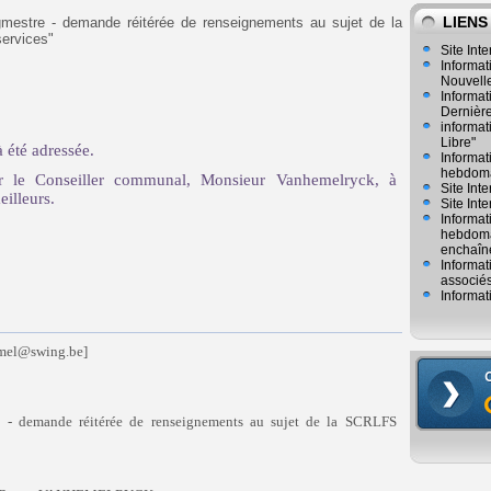
LIENS
stre - demande réitérée de renseignements au sujet de la
ervices"
Site Inte
Informat
Nouvelle
Informat
Dernièr
informat
Libre"
à été adressée.
Informat
hebdoma
ur le Conseiller communal, Monsieur Vanhemelryck, à
Site Int
eilleurs.
Site Inte
Informat
hebdomad
enchaîn
Informat
associés
Informat
mel@swing.be]
- demande réitérée de renseignements au sujet de la SCRLFS