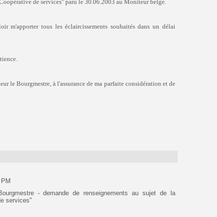
opérative de services" paru le 30.06.2003 au Moniteur belge.
ir m'apporter tous les éclaircissements souhaités dans un délai
tience.
eur le Bourgmestre, à l'assurance de ma parfaite considération et de
0 PM
ourgmestre - demande de renseignements au sujet de la
 services"