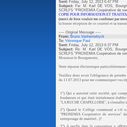
Sent:
Friday, July 12, 2013 6:47 PM
Subject:
Fw: M. Karl DE VOS, Bourgmes
SCRLFS "PROXEMIA Coopérative de ser
COPIE POUR INFORMATION ET TRAITE
(merci de bien vouloir me confirmer
par reto
la bonne réception de ce courriel et sa trans
----- Original Message -----
From:
Bruno Vanhemelryck
To:
Véronique Paul
Sent:
Friday, July 12, 2013 6:37 PM
Subject:
Re: M. Karl DE VOS, Bourgmes
SCRLFS "PROXEMIA Coopérative de ser
Monsieur le Bourgmestre,
Votre réponse électronique particulièrement é
Veuillez donc avoir l'obligeance de prendre
du 11.07.2013 pour me communiquer vos rép
1°) Qui a autorisé cette société, qui comp
fondateurs et qui était initialement établ
"LA RUCHE CHAPELLOISE", à s'installer 
2°) Quand le Collège communal a t-il co
"PROXEMIA Coopérative de services" dans
entreposage de matériel...)?
3°) A quelle date la convention y affére