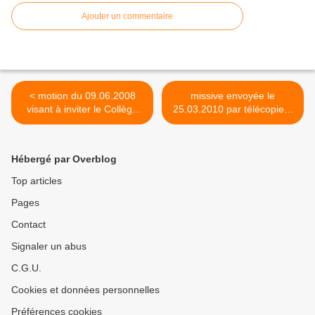
Ajouter un commentaire
< motion du 09.06.2008
missive envoyée le
visant à inviter le Collège
25.03.2010 par télécopieur
communal chapellois à
et messagerie électronique
respecter les prescrits
au sujet d'un vice de
légaux régissant les
procédure constaté lors de
Hébergé par Overblog
marchés publics en matière
la délivrance des cartes
de prestations de services
d'identité électroniques >
Top articles
Pages
Contact
Signaler un abus
C.G.U.
Cookies et données personnelles
Préférences cookies