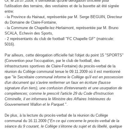
Or, le 28.07.2009, il semblerait qu'une dérogation officielle pour
l'utilisation des terrains, des vestiaires et de la buvette ait été signée
entre:
- la Province du Hainaut, représentée par M. Serge BEGUIN, Directeur
du Domaine de Claire-Fontaine,
- la Commune de Chapelle-lez-Herlaimont, représentée par M. Bruno
SCALA, Echevin des Sports,
- 2 représentants du club de football "FC Chapelle GF" (matricule:
5016).
Par ailleurs, cette dérogation officielle fait l'objet du point 15 "SPORTS"
(Convention pour l'occupation, par le club de football, des
infrastructures sportives de Claire-Fontaine) du procès-verbal de la
réunion du Collège communal tenue le 09.11.2009 où il est mentionné
que "
le Secrétaire communal informe le Collège qu'il est en possession
d'un document qui s'avère renfermer un faux en écriture (fausse
signature d'un tiers), une confusion d'intervenants et une usurpation de
compétences; comme le prescrit l'article 29 du Code d'Instruction
Criminelle, il en informera le Ministre des Affaires Intérieures du
Gouvernement Wallon et le Parquet.
".
De plus, à la lecture du procès-verbal de la réunion du Collège
communal du 16.11.2009 ("
En ce qui concerne le procès-verbal de la
séance du 9 courant, le Collège s'étonne du sujet et du libellé, quelque