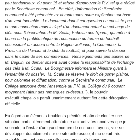
peu tendancieux, du point 15 et refuse d'approuver le P.V. tel que rédigé
par le Secrétaire communal.
En effet, l'information du Secrétaire
communal a été présentée ex abrupto sans autre explication sur base
d'un vent favorable. Le document dont il est question ne consiste pas
en une convention mais il s'agit d'un document actant un échange de
clés sous l'observation de M. Scala, Echevin des Sports, qui mène à
bonne fin la problématique de l'occupation du terrain de football
nécessitant un accord entre la Région wallonne, la Commune, la
Province de Hainaut et le club de football, et pour suivre le dossier
dans le cadre de ses compétences. Renseignements pris auprès de
M. Beguin, ce dernier absent avait confié la responsabilité de l'échange
des clés à M. Scala. Le Bourgmestre informera le Ministre quant à
l'ensemble du dossier. M. Scala se réserve le droit de porter plainte,
pour calomnie et diffamation, contre le Secrétaire communal.
Le
Collège approuve donc l'ensemble du P.V. du Collège du 9 courant
moyennant l'ajout des remarques ci-dessus.
"), le pouvoir
exécutif chapellois paraît unanimement authentifier cette dérogation
officielle.
Eu égard aux éléments troublants précités et afin de clarifier une
situation particulièrement attentatoire aux activités sportives que je
souhaite, à l'instar d'un grand nombre de nos concitoyens, voir se
développer durablement sur ce site pittoresque, il me serait très
agréable, en tant que conseiller communal, d’obtenir une