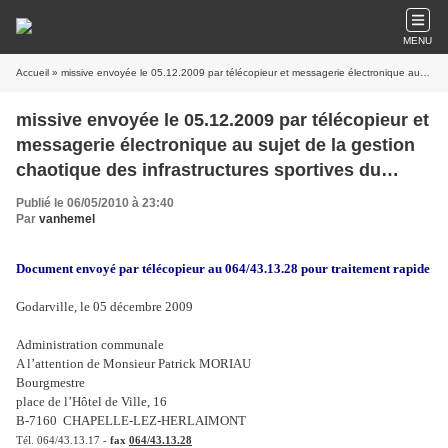
MENU
Accueil
» missive envoyée le 05.12.2009 par télécopieur et messagerie électronique au sujet de la gestion chaotique des infrastructures sportives du Domaine de Claire-Fontaine à Godarville
missive envoyée le 05.12.2009 par télécopieur et
messagerie électronique au sujet de la gestion
chaotique des infrastructures sportives du
Domaine de Claire-Fontaine à Godarville
Publié le 06/05/2010 à 23:40
Par
vanhemel
Document envoyé par télécopieur au 064/43.13.28 pour traitement rapide
Godarville, le 05 décembre 2009
Administration communale
A l’attention de Monsieur Patrick MORIAU
Bourgmestre
place de l’Hôtel de Ville, 16
B‑7160 CHAPELLE‑LEZ‑HERLAIMONT
Tél.
064/43.13.17 -
fax
064/43.13.28