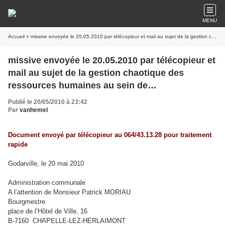
MENU
Accueil
» missive envoyée le 20.05.2010 par télécopieur et mail au sujet de la gestion chaotique des ressources humaines au sein de l'Administration communale chapelloise
missive envoyée le 20.05.2010 par télécopieur et
mail au sujet de la gestion chaotique des
ressources humaines au sein de
l'Administration communale chapelloise
Publié le 20/05/2010 à 23:42
Par
vanhemel
Document envoyé par télécopieur au 064/43.13.28 pour traitement
rapide
Godarville, le 20 mai 2010
Administration communale
A l’attention de Monsieur Patrick MORIAU
Bourgmestre
place de l’Hôtel de Ville, 16
B‑7160 CHAPELLE‑LEZ‑HERLAIMONT