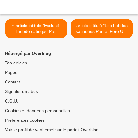
< article intitulé "Exclusif:
article intitulé "Les hebdos
l'hebdo satirique Pan
satiriques Pan et Père Ubu
racheté par Père Ubu" paru
fusionnent" paru le
le 14.05.2010 sur le site
19.05.2010 sur le site
Internet du magazine
Internet de la RTBF >
Hébergé par Overblog
TRENDS
Top articles
Pages
Contact
Signaler un abus
C.G.U.
Cookies et données personnelles
Préférences cookies
Voir le profil de vanhemel sur le portail Overblog