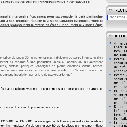
X MORTS ERIGE RUE DE L’ENSEIGNEMENT A GODARVILLE
RECH
munal à intervenir efficacement pour sauvegarder le petit patrimoine
à son entretien régulier et à sa restauration éventuelle, voire le
ordonner promptement la remise en état du monument aux morts érigé
ARTIC
4 interp
libéral
formulée
législat
onstitué de petits éléments construits, individuels ou partie intégrante d'un
interpel
rvent de repères à une population locale ou contribuent au sentiment
social 
aires, portails, portiques, enseignes en pierre, colonnes Morris, bornes
de la ré
s, monuments aux morts, arbres commémoratifs…, qu’ils aient ou non fait
chapell
assement, inscription sur la liste de sauvegarde, etc.);
interpel
social 
de la ré
chapell
oyée par la Région wallonne aux commues qui entretiennent, réparent et
interpel
social 
de la ré
chapell
5 interp
ent accordés pour du patrimoine non classé;
libéral
formulée
législat
 1914‑1918 et 1940‑1945 a été érigé rue de l’Enseignement à Godarville en
interpel
nflits mondiaux afin de donner aux héros du village un monument digne
social 