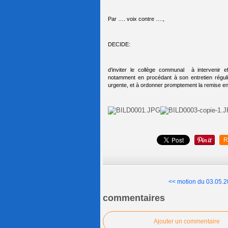
Par …. voix contre ….,
DECIDE:
d’inviter le collège communal à intervenir e
notamment en procédant à son entretien régulie
urgente, et à ordonner promptement la remise en
R
<< motion du 03.05.20
commentaires
Ajouter un commentaire