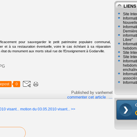
LIENS
Site Inte
Informat
Nouvelle
Informat
Dernièr
informat
Libre"
fficacement pour sauvegarder le petit patrimoine populaire communal,
Informat
r et à sa restauration éventuelle, voire le cas échéant à sa réparation
hebdoma
 état du monument aux morts situé rue de l’Enseignement à Godarville.
Site Int
Site Inte
Informat
hebdomad
enchaîn
Informat
associés
Informat
epost
0
Published by vanhemel
commenter cet article
…
10 visant...
motion du 03.05.2010 visant... >>