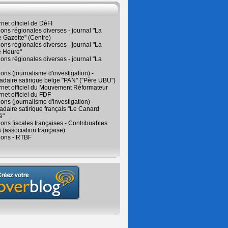
rnet officiel de DéFI
ions régionales diverses - journal "La
 Gazette" (Centre)
ions régionales diverses - journal "La
e Heure"
ions régionales diverses - journal "La
ions (journalisme d'investigation) -
daire satirique belge "PAN" ("Père UBU")
ernet officiel du Mouvement Réformateur
rnet officiel du FDF
ions (journalisme d'investigation) -
aire satirique français "Le Canard
é"
ions fiscales françaises - Contribuables
 (association française)
ions - RTBF