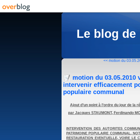
Le blog de
<< motion du 03.05.20
motion du 03.05.2010 v
intervenir efficacement p
populaire communal
Ajout d’un point à l’ordre du jour de l
par Jacques STAUMONT, Ferdinando M
INTERVENTION DES AUTORITES COMMUN
PATRIMOINE POPULAIRE COMMUNAL, NO
RESTAURATION EVENTUELLE, VOIRE LE 