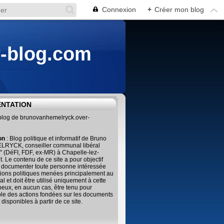
Connexion
+
Créer mon blog
r-blog.com
ENTATION
 blog de brunovanhemelryck.over-
ion
: Blog politique et informatif de Bruno
RYCK, conseiller communal libéral
" (DéFI, FDF, ex-MR) à Chapelle-lez-
. Le contenu de ce site a pour objectif
 documenter toute personne intéressée
tions politiques menées principalement au
al et doit être utilisé uniquement à cette
 peux, en aucun cas, être tenu pour
le des actions fondées sur les documents
 disponibles à partir de ce site.