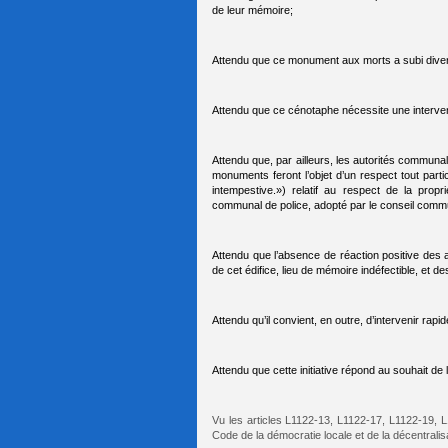
de leur mémoire;
Attendu que ce monument aux morts a subi diver
Attendu que ce cénotaphe nécessite une intervent
Attendu que, par ailleurs, les autorités communale
monuments feront l’objet d’un respect tout partic
intempestive.») relatif au respect de la propr
communal de police, adopté par le conseil commu
Attendu que l’absence de réaction positive des
de cet édifice, lieu de mémoire indéfectible, et d
Attendu qu’il convient, en outre, d’intervenir 
Attendu que cette initiative répond au souhait de
Vu les articles L1122‑13, L1122‑17, L1122‑19, 
Code de la démocratie locale et de la décentralis