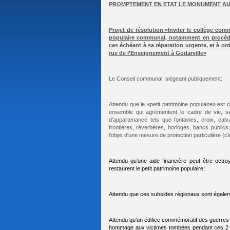
PROMPTEMENT EN ETAT LE MONUMENT AU
Projet de résolution «Inviter le collège com
populaire communal, notamment en procédant 
cas échéant à sa réparation urgente, et à 
rue de l’Enseignement à Godarville»
Le Conseil communal, siégeant publiquement:
Attendu que le «petit patrimoine populaire» est c
ensemble qui agrémentent le cadre de vie, se
d'appartenance tels que fontaines, croix, calv
frontières, réverbères, horloges, bancs public
l'objet d'une mesure de protection particulière (cl
Attendu qu’une aide financière peut être octr
restaurent le petit patrimoine populaire;
Attendu que ces subsides régionaux sont égalem
Attendu qu’un édifice commémoratif des guerres
hommage aux victimes tombées pendant ces 2 co