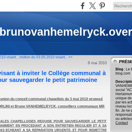
 brunovanhemelryck.ove
10 visant...
motion du 03.05.2010 visant... >>
PRÉS
8 mai 2010
Blog
: Le
isant à inviter le Collège communal à
blog.com
our sauvegarder le petit patrimoine
Descript
VANHEMEL
social "AC
Herlaimont
unique de
a réunion du conseil communal chapellois du 3 mai 2010 proposé
par les ac
ORLINI et Bruno VANHEMELRYCK, conseillers communaux MR
niveau loc
fin. Je ne
responsab
ou articles
ALES CHAPELLOISES REQUISE POUR SAUVEGARDER LE PETIT
Contact
TAMMENT EN PROCEDANT A SON ENTRETIEN REGULIER ET A SA
CAS ECHEANT A SA REPARATION URGENTE, ET POUR REMETTRE