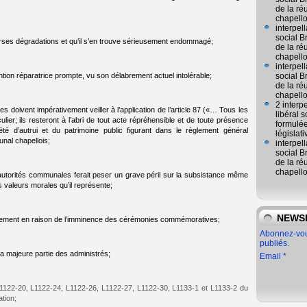
de la ré
chapell
interpel
social 
ses dégradations et qu’il s’en trouve sérieusement endommagé;
de la ré
chapell
interpel
ion réparatrice prompte, vu son délabrement actuel intolérable;
social 
de la ré
chapell
2 interp
s doivent impérativement veiller à l’application de l’article 87 («… Tous les
libéral
ulier; ils resteront à l’abri de tout acte répréhensible et de toute présence
formulée
iété d’autrui et du patrimoine public figurant dans le règlement général
législat
nal chapellois;
interpel
social 
de la ré
chapell
 autorités communales ferait peser un grave péril sur la subsistance même
es valeurs morales qu’il représente;
NEWS
rapidement en raison de l’imminence des cérémonies commémoratives;
Abonnez-vous
publiés.
 la majeure partie des administrés;
Email
L1122‑20, L1122‑24, L1122‑26, L1122‑27, L1122‑30, L1133-1 et L1133-2 du
ation;