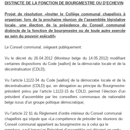
DISTINCTE DE LA FONCTION DE BOURGMESTRE OU D’ECHEVIN
Projet de résolution «Inviter le Collège communal chapellois à
organiser, lors de la prochaine réunion de l’assemblée législative
locale, une élection de la présidence du Conseil communal
distincte de la fonction de bourgmestre ou de toute autre exercée
au sein du pouvoir exécutif»
Le Conseil communal, siégeant publiquement:
Vu le décret du 26.04.2012 (Moniteur belge du 14.05.2012) modifiant
certaines dispositions du Code [wallon] de la démocratie locale et de la
décentralisation (CDLD);
Vu l’article L1122‑34 du Code [wallon] de la démocratie locale et de la
décentralisation (CDLD) qui, en dérogation au principe du Bourgmestre-
président prévu par l’article L1122‑15 du CDLD, permet l’élection d’un
président d’assemblée par les conseillers communaux de nationalité
belge issus d’un groupe politique démocratique;
Vu l’article 22 §1 du Règlement d’ordre intérieur du Conseil communal
chapellois qui stipule que «La compétence de présider les réunions du
Conseil communal appartient au bourgmestre ou à celui qui le
remplace, sauf lorsqu’un Président d’assemblée est désigné en vertu