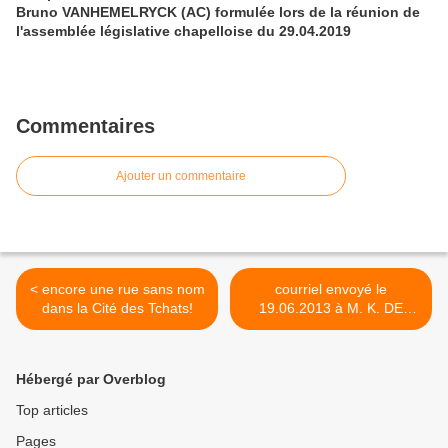
Bruno VANHEMELRYCK (AC) formulée lors de la réunion de
l'assemblée législative chapelloise du 29.04.2019
Commentaires
Ajouter un commentaire
< encore une rue sans nom
courriel envoyé le
dans la Cité des Tchats!
19.06.2013 à M. K. DE
VOS, Bourgmestre, au sujet
des griefs légitimes émis
par certains administrés
Hébergé par Overblog
lors de la délivrance des
cartes d'identité
Top articles
électroniques >
Pages