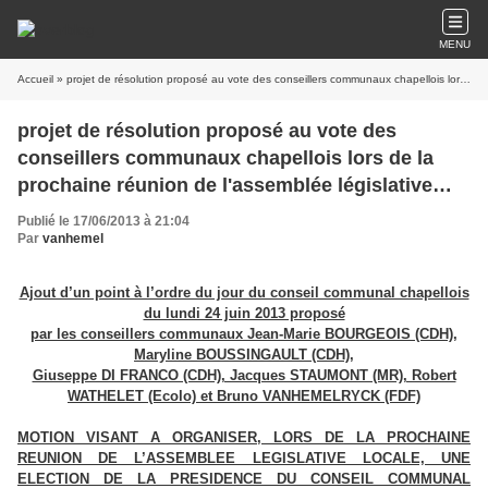
MENU
Accueil
» projet de résolution proposé au vote des conseillers communaux chapellois lors de la prochaine réunion de l'assemblée législative locale fixée au 24.06.2013
projet de résolution proposé au vote des
conseillers communaux chapellois lors de la
prochaine réunion de l'assemblée législative
locale fixée au 24.06.2013
Publié le 17/06/2013 à 21:04
Par
vanhemel
Ajout d’un point à l’ordre du jour du conseil communal chapellois
du lundi 24 juin 2013 proposé
par les conseillers communaux Jean‑Marie BOURGEOIS (CDH),
Maryline BOUSSINGAULT (CDH),
Giuseppe DI FRANCO (CDH), Jacques STAUMONT (MR), Robert
WATHELET (Ecolo) et Bruno VANHEMELRYCK (FDF)
MOTION VISANT A ORGANISER, LORS DE LA PROCHAINE
REUNION DE L’ASSEMBLEE LEGISLATIVE LOCALE, UNE
ELECTION DE LA PRESIDENCE DU CONSEIL COMMUNAL