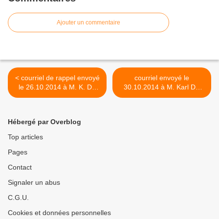
Ajouter un commentaire
< courriel de rappel envoyé
courriel envoyé le
le 26.10.2014 à M. K. DE
30.10.2014 à M. Karl DE
VOS, Bourgmestre, pour
VOS, Bourgmestre, pour
obtenir des informations au
obtenir divers
sujet de la société de
renseignements au sujet
Hébergé par Overblog
logements sociaux "La
des fournisseurs de
Ruche Chapelloise" ancrée
l'Administration communale
Top articles
à Chapelle
chapelloise >
Pages
Contact
Signaler un abus
C.G.U.
Cookies et données personnelles