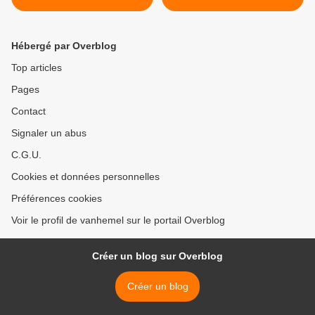
conseillers communaux
conseillers communaux
chapellois lors de la
chapellois lors de la
prochaine réunion de
prochaine réunion de
Hébergé par Overblog
l'assemblée législative
l'assemblée législative
locale fixée au 26.10.2015
locale fixée au lundi
Top articles
26.10.2015 >
Pages
Contact
Signaler un abus
C.G.U.
Cookies et données personnelles
Préférences cookies
Voir le profil de vanhemel sur le portail Overblog
Créer un blog sur Overblog
Créer un blog