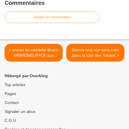
Commentaires
Ajouter un commentaire
< encart du candidat Bruno
Encore une rue sans nom
VANHEMELRYCK aux
dans la Cité des Tchats! >
élections régionales
wallonnes du 26.05.2019
publié dans le journal
Hébergé par Overblog
FLASH des 16.05.2019 et
23.05.2019
Top articles
Pages
Contact
Signaler un abus
C.G.U.