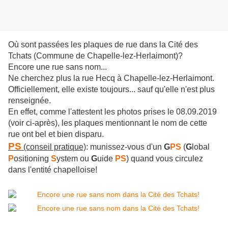
Où sont passées les plaques de rue dans la Cité des
Tchats (Commune de Chapelle-lez-Herlaimont)?
Encore une rue sans nom...
Ne cherchez plus la rue Hecq à Chapelle-lez-Herlaimont.
Officiellement, elle existe toujours... sauf qu'elle n'est plus
renseignée.
En effet, comme l'attestent les photos prises le 08.09.2019
(voir ci-après), les plaques mentionnant le nom de cette
rue ont bel et bien disparu.
PS
(conseil pratique)
: munissez-vous d'un
G
PS
(
G
lobal
P
ositioning
S
ystem ou
G
uide
PS
) quand vous circulez
dans l'entité chapelloise!