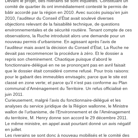
Devant le projet, des riverains se sont inquiétés. Constituant un
comité de quartier ils ont immédiatement contesté le permis de
bâtir accordé par la région en 2010. Avec succès puisqu’en juin
2010, l’auditeur du Conseil d’État avait soulevé diverses
objections relevant de la faisabilité technique, de questions
environnementales et de sécurité routière. Tenant compte de ces
observations, la Ruche introduisit alors une demande pour un
nouveau permis d’urbanisme. En agissant après l’avis de
l’auditeur mais avant la décision du Conseil d’État, La Ruche ne
devait pas recommencer la procédure à zéro. Et le dossier a
repris son cheminement. Chaotique puisque d’abord le
fonctionnaire-délégué en ne se prononçant pas en avril faisait
que le dossier était considéré comme refusé. Pour trois raisons:
pour le gabarit des immeubles envisagés; parce que le site est
classé en zone verte; et parce qu’il n’est pas conforme au Plan
communal d’Aménagement du Territoire. Un refus officialisé en
juin 2011.
Curieusement, malgré l’avis du fonctionnaire-délégué et les
analyses du service juridique de la Région wallonne, le Ministre
wallon de l’urbanisme, de l’Environnement et de l’Aménagement
du territoire, M. Henry donne son accord le 29 décembre 2011.
Le même ministre, en appel avait pourtant donné un avis négatif
en juillet.
Les riverains se sont donc à nouveau mobilisés et le comité des