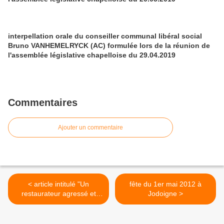
interpellation orale du conseiller communal libéral social
Bruno VANHEMELRYCK (AC) formulée lors de la réunion de
l'assemblée législative chapelloise du 29.04.2019
Commentaires
Ajouter un commentaire
< article intitulé "Un
fête du 1er mai 2012 à
restaurateur agressé et
Jodoigne >
dépouillé de sa recette à
Chapelle-lez-Herlaimont"
paru le 16.04.2012 sur le