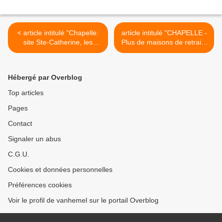
< article intitulé "Chapelle:
article intitulé "CHAPELLE -
site Ste-Catherine, les
Plus de maisons de retraite
travaux sont suspendus,
et donc ..." paru dans le
pas (encore) annulés" paru
journal "La Nouvelle
le 21.04.2012 sur le site
Gazette" du jeudi 03 mai
Hébergé par Overblog
Internet du journal "La
2012 >
Nouvelle Gazette" (édition
Top articles
du Centre)
Pages
Contact
Signaler un abus
C.G.U.
Cookies et données personnelles
Préférences cookies
Voir le profil de vanhemel sur le portail Overblog