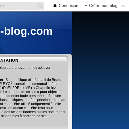
Connexion
+
Créer mon blog
r-blog.com
ENTATION
 blog de brunovanhemelryck.over-
ion
: Blog politique et informatif de Bruno
RYCK, conseiller communal libéral
" (DéFI, FDF, ex-MR) à Chapelle-lez-
. Le contenu de ce site a pour objectif
 documenter toute personne intéressée
tions politiques menées principalement au
al et doit être utilisé uniquement à cette
 peux, en aucun cas, être tenu pour
le des actions fondées sur les documents
 disponibles à partir de ce site.