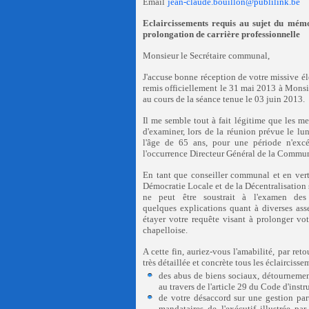
Email
jean-claude.bouillon@publilink.be
Eclaircissements requis au sujet du mém
prolongation de carrière professionnelle
Monsieur le Secrétaire communal,
J'accuse bonne réception de votre missive é
remis officiellement le 31 mai 2013 à Mons
au cours de la séance tenue le 03 juin 2013.
Il me semble tout à fait légitime que les me
d'examiner, lors de la réunion prévue le l
l'âge de 65 ans, pour une période n'exc
l'occurrence Directeur Général de la Commu
En tant que conseiller communal et
en ver
Démocratie Locale et de la Décentralisation 
ne peut être soustrait à l'examen des 
quelques explications quant à diverses as
étayer votre requête visant à prolonger vo
chapelloise.
A cette fin, auriez-vous l'amabilité, par reto
très détaillée et concrète tous les éclaircis
des abus de biens sociaux, détournemen
au travers de l'article 29 du Code d'instr
de votre désaccord sur une gestion par
mandataires de l'exécutif illustrée p