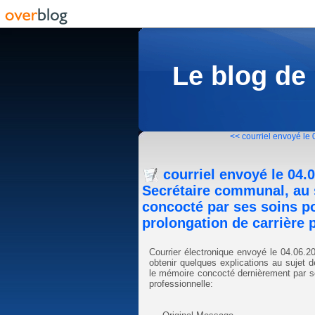
Le blog de
<< courriel envoyé le 
courriel envoyé le 04
Secrétaire communal, au
concocté par ses soins 
prolongation de carrière 
Courrier électronique envoyé le 04.06
obtenir quelques explications au sujet 
le mémoire concocté dernièrement par s
professionnelle: