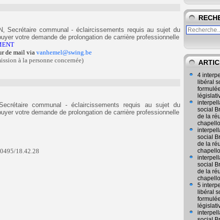
RECH
Secrétaire communal - éclaircissements requis au sujet du
yer votre demande de prolongation de carrière professionnelle
MENT
ur de mail via
vanhemel@swing.be
mission à la personne concernée)
ARTIC
4 interp
libéral
formulée
législat
interpel
crétaire communal - éclaircissements requis au sujet du
social 
yer votre demande de prolongation de carrière professionnelle
de la ré
chapell
interpel
social 
de la ré
 0495/18.42.28
chapell
interpel
social 
de la ré
chapell
5 interp
libéral
formulée
législat
interpel
social 