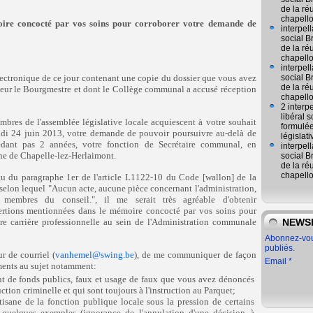
de la ré
chapell
oire concocté par vos soins pour corroborer votre demande de
interpel
social 
de la ré
chapell
interpel
lectronique de ce jour contenant une copie du dossier que vous avez
social 
de la ré
ieur le Bourgmestre et dont le Collège communal a accusé réception
chapell
2 interp
libéral
mbres de l'assemblée législative locale acquiescent à votre souhait
formulée
undi 24 juin 2013, votre demande de pouvoir poursuivre au-delà de
législat
édant pas 2 années, votre fonction de Secrétaire communal, en
interpel
ne de Chapelle-lez-Herlaimont.
social 
de la ré
chapell
tu du paragraphe 1er de l'article L1122-10 du Code [wallon] de la
selon lequel "Aucun acte, aucune pièce concernant l'administration,
membres du conseil.", il me serait très agréable d'obtenir
sertions mentionnées dans le mémoire concocté par vos soins pour
tre carrière professionnelle au sein de l'Administration communale
NEWS
Abonnez-vous
publiés.
ur de courriel (
vanhemel@swing.be
), de me communiquer de façon
Email
sements au sujet notamment:
t de fonds publics, faux et usage de faux que vous avez dénoncés
uction criminelle et qui sont toujours à l'instruction au Parquet;
tisane de la fonction publique locale sous la pression de certains
ar quelques exemples (ignorance de l'annulation d'une décision à