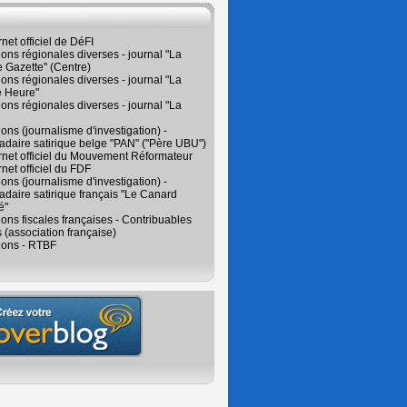
rnet officiel de DéFI
ions régionales diverses - journal "La
 Gazette" (Centre)
ions régionales diverses - journal "La
e Heure"
ions régionales diverses - journal "La
ions (journalisme d'investigation) -
daire satirique belge "PAN" ("Père UBU")
ernet officiel du Mouvement Réformateur
rnet officiel du FDF
ions (journalisme d'investigation) -
aire satirique français "Le Canard
é"
ions fiscales françaises - Contribuables
 (association française)
ions - RTBF