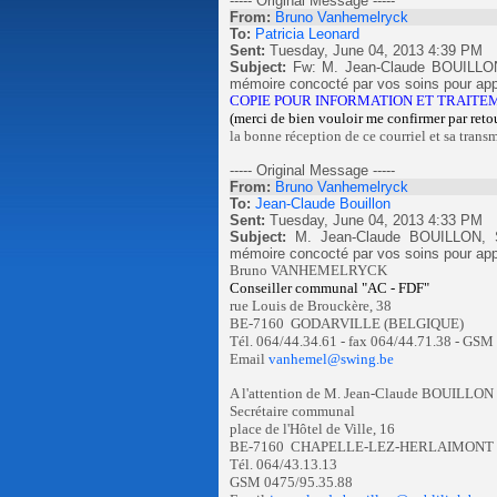
----- Original Message -----
From:
Bruno Vanhemelryck
To:
Patricia Leonard
Sent:
Tuesday, June 04, 2013 4:39 PM
Subject:
Fw: M. Jean-Claude BOUILLON, 
mémoire concocté par vos soins pour appu
COPIE POUR INFORMATION ET TRAITE
(merci de bien vouloir me confirmer
par reto
la bonne réception de ce courriel et sa trans
----- Original Message -----
From:
Bruno Vanhemelryck
To:
Jean-Claude Bouillon
Sent:
Tuesday, June 04, 2013 4:33 PM
Subject:
M. Jean-Claude BOUILLON, Se
mémoire concocté par vos soins pour appu
Bruno VANHEMELRYCK
Conseiller communal "AC - FDF"
rue Louis de Brouckère, 38
BE-7160 GODARVILLE (BELGIQUE)
Tél. 064/44.34.61 - fax 064/44.71.38 - GSM
Email
vanhemel@swing.be
A l'attention de M. Jean-Claude BOUILLON
Secrétaire communal
place de l'Hôtel de Ville, 16
BE-7160 CHAPELLE-LEZ-HERLAIMONT
Tél. 064/43.13.13
GSM 0475/95.35.88