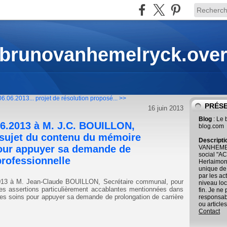
 brunovanhemelryck.ove
06.06.2013...
projet de résolution proposé... >>
PRÉS
16 juin 2013
Blog
: Le
.06.2013 à M. J.C. BOUILLON,
blog.com
 sujet du contenu du mémoire
Descript
pour appuyer sa demande de
VANHEMEL
social "AC
professionnelle
Herlaimont
unique de
par les ac
.2013 à M. Jean-Claude BOUILLON, Secrétaire communal, pour
niveau loc
des assertions particulièrement accablantes mentionnées dans
fin. Je ne
es soins pour appuyer sa demande de prolongation de carrière
responsab
ou articles
Contact