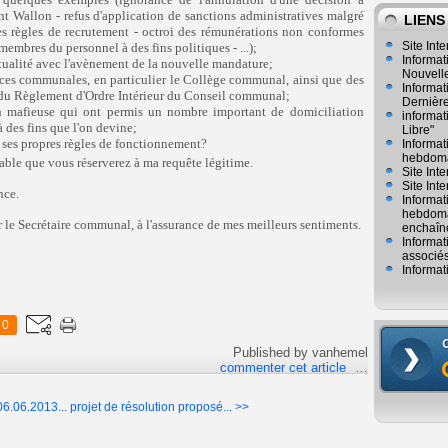
t Wallon - refus d'application de sanctions administratives malgré
LIENS
des règles de recrutement - octroi des rémunérations non conformes
Site Inte
 membres du personnel à des fins politiques - ...);
Informat
actualité avec l'avènement de la nouvelle mandature;
Nouvelle
nces communales, en particulier le Collège communal, ainsi que des
Informat
te du Règlement d'Ordre Intérieur du Conseil communal;
Dernièr
ion mafieuse qui ont permis un nombre important de domiciliation
informat
à des fins que l'on devine;
Libre"
 ses propres règles de fonctionnement?
Informat
hebdoma
rable que vous réserverez à ma requête légitime.
Site Int
Site Inte
nce.
Informat
hebdomad
le Secrétaire communal, à l'assurance de mes meilleurs sentiments.
enchaîn
Informat
associés
Informat
0
Published by vanhemel
commenter cet article
…
06.06.2013...
projet de résolution proposé... >>