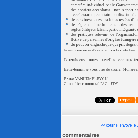
caractère individuel par le Gouvernemen
des dossiers accablants - non-respect 
avec le statut pécuniaire - utilisation de
de certaines de ces pratiques restées d'
des règles de fonctionnement des insta
règles éthiques faisant partie intégran
des pratiques relevant de l'organisat
fictive de personnes d'origine étrangère 
du pouvoir oligarchique qui privilégiait
Je vous remercie d'avance pour la suite favo
J'attends vos bonnes nouvelles avec impatie
Entre-temps, je vous prie de croire,
Monsieur 
Bruno VANHEMELRYCK
Conseiller communal "AC - FDF"
Repost
<< courriel envoyé le 
commentaires