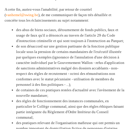
A cette fin, auriez-vous l'amabilité, par retour de courriel
(
vanhemel@swing.be
), de me communiquer de façon très détaillée et
concrète tous les éclaircissements au sujet notamment:
des abus de biens sociaux, détournement de fonds publics, faux et
usage de faux qu'il a dénoncés au travers de l'article 29 du Code
d'instruction criminelle et qui sont toujours à l'instruction au Parquet;
de son désaccord sur une gestion partisane de la fonction publique
locale sous la pression de certains mandataires de l'exécutif illustrée
par quelques exemples (ignorance de l'annulation d'une décision à
caractère individuel par le Gouvernement Wallon - refus d'application
de sanctions administratives malgré des dossiers accablants - non-
respect des règles de recrutement - octroi des rémunérations non
conformes avec le statut pécuniaire - utilisation de membres du
personnel à des fins politiques - ...);
de certaines de ces pratiques restées d'actualité avec l'avènement de la
nouvelle mandature;
des règles de fonctionnement des instances communales, en
particulier le Collège communal, ainsi que des règles éthiques faisant
partie intégrante du Règlement d'Ordre Intérieur du Conseil
communal;
des pratiques relevant de l'organisation mafieuse qui ont permis un
nombre important de domiciliation fictive de personnes d'origine