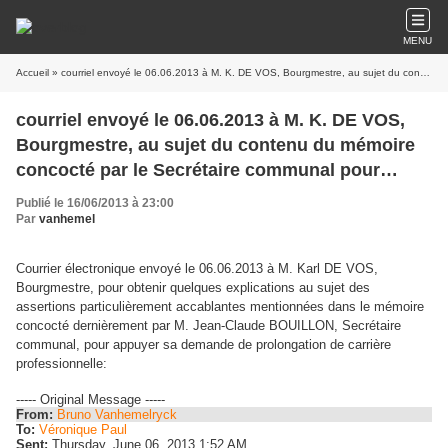
MENU
Accueil
» courriel envoyé le 06.06.2013 à M. K. DE VOS, Bourgmestre, au sujet du contenu du mémoire concocté par le Secrétaire communal pour appuyer sa demande de prolongation de carrière professionnelle
courriel envoyé le 06.06.2013 à M. K. DE VOS,
Bourgmestre, au sujet du contenu du mémoire
concocté par le Secrétaire communal pour
appuyer sa demande de prolongation de
Publié le 16/06/2013 à 23:00
carrière professionnelle
Par
vanhemel
Courrier électronique envoyé le 06.06.2013 à M. Karl DE VOS,
Bourgmestre, pour obtenir quelques explications au sujet des
assertions particulièrement accablantes mentionnées dans le mémoire
concocté dernièrement par M. Jean-Claude BOUILLON, Secrétaire
communal, pour appuyer sa demande de prolongation de carrière
professionnelle:
----- Original Message -----
From:
Bruno Vanhemelryck
To:
Véronique Paul
Sent:
Thursday, June 06, 2013 1:52 AM