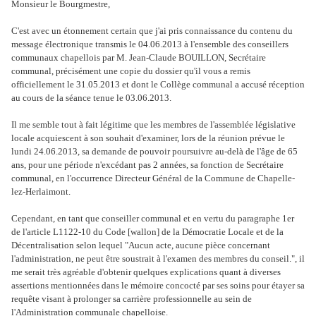
Monsieur le Bourgmestre,
C'est avec un étonnement certain que j'ai pris connaissance du contenu du
message électronique transmis le 04.06.2013 à l'ensemble des conseillers
communaux chapellois par M. Jean-Claude BOUILLON, Secrétaire
communal, précisément une copie du dossier qu'il vous a remis
officiellement le 31.05.2013 et dont le Collège communal a accusé réception
au cours de la séance tenue le 03.06.2013.
Il me semble tout à fait légitime que les membres de l'assemblée législative
locale acquiescent à son souhait d'examiner, lors de la réunion prévue le
lundi 24.06.2013, sa demande de pouvoir poursuivre au-delà de l'âge de 65
ans, pour une période n'excédant pas 2 années, sa fonction de Secrétaire
communal, en l'occurrence Directeur Général de la Commune de Chapelle-
lez-Herlaimont.
Cependant, en tant que conseiller communal et
en vertu du paragraphe 1er
de l'article L1122-10 du Code [wallon] de la Démocratie Locale et de la
Décentralisation selon lequel "Aucun acte, aucune pièce concernant
l'administration, ne peut être soustrait à l'examen des membres du conseil.", il
me serait très agréable d'obtenir quelques explications quant à diverses
assertions mentionnées dans le mémoire concocté par ses soins pour étayer sa
requête visant à prolonger sa carrière professionnelle au sein de
l'Administration communale chapelloise.