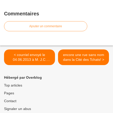
Commentaires
Ajouter un commentaire
< courriel envoyé le
encore une rue sans nom
04.06.2013 à M. J.C.
dans la Cité des Tchats! >
BOUILLON, Secrétaire
communal, au sujet du
contenu du mémoire
Hébergé par Overblog
concocté par ses soins pour
appuyer sa demande de
Top articles
prolongation de carrière
Pages
professionnelle
Contact
Signaler un abus