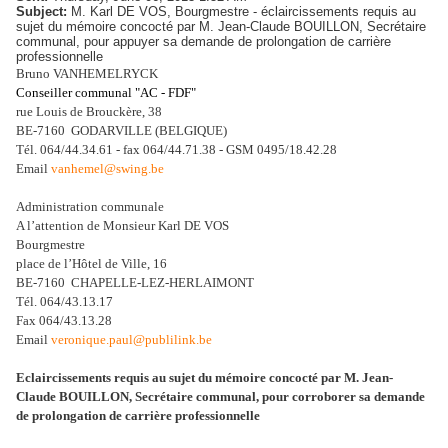
Subject:
M. Karl DE VOS, Bourgmestre - éclaircissements requis au
sujet du mémoire concocté par M. Jean-Claude BOUILLON, Secrétaire
communal, pour appuyer sa demande de prolongation de carrière
professionnelle
Bruno VANHEMELRYCK
Conseiller communal "AC - FDF"
rue Louis de Brouckère, 38
BE-7160 GODARVILLE (BELGIQUE)
Tél. 064/44.34.61 - fax 064/44.71.38 - GSM 0495/18.42.28
Email
vanhemel@swing.be
Administration communale
A l’attention de Monsieur Karl DE VOS
Bourgmestre
place de l’Hôtel de Ville, 16
BE‑7160
CHAPELLE‑LEZ‑HERLAIMONT
Tél. 064/43.13.17
Fax 064/43.13.28
Email
veronique.paul@publilink.be
Eclaircissements requis au sujet du mémoire concocté par M. Jean-
Claude BOUILLON, Secrétaire communal, pour corroborer sa demande
de prolongation de carrière professionnelle