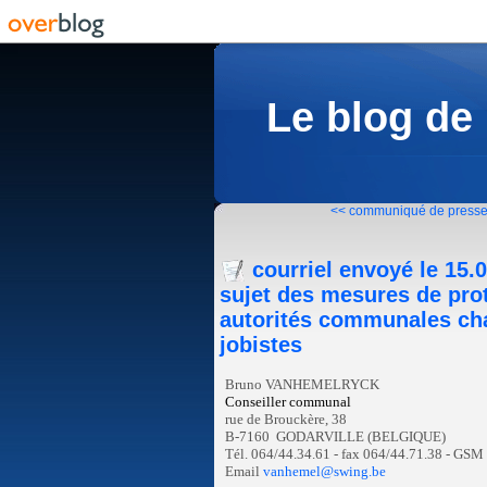
Le blog de
<< communiqué de presse 
courriel envoyé le 15
sujet des mesures de prot
autorités communales chap
jobistes
Bruno VANHEMELRYCK
Conseiller communal
rue de Brouckère, 38
B-7160 GODARVILLE (BELGIQUE)
Tél. 064/44.34.61 - fax 064/44.71.38 - GSM
Email
vanhemel@swing.be