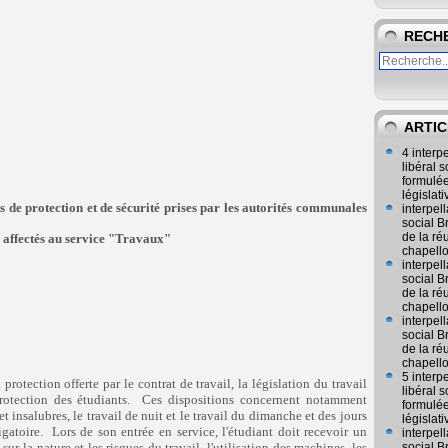
RECH
ARTIC
4 interp
libéral
formulée
législat
 de protection et de sécurité prises par les autorités communales
interpel
social 
de la ré
es affectés au service "Travaux"
chapell
interpel
social 
de la ré
chapell
interpel
social 
de la ré
chapell
5 interp
otection offerte par le contrat de travail, la législation du travail
libéral
rotection des étudiants. Ces dispositions concernent notamment
formulée
t insalubres, le travail de nuit et le travail du dimanche et des jours
législat
ligatoire. Lors de son entr
ée en service, l'étudiant doit recevoir un
interpel
ur la nature et les risques du travail, l'utilisation des machines, les
social 