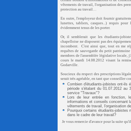
vêtements de travail, l'organisation des pre
protection au travail…
En outre, l'employeur doit fournir gratuitem
lunettes, tabliers, casques...) requis pou
évidemment tenus de les porter.
Or, il semblerait que les étudiants-jobis
chapelloise ne disposent pas des équipement
incombent. C'est ainsi que, tout en me r
requêtes de sauvegarde du petit patrimoine
membres de l'assemblée législative locale, 
cours le mardi 14.08.2012 visant la remi
Godarville.
Soucieux du respect des prescriptions légales
serait très agréable, en tant que conseiller
Combien d'étudiants-jobistes ont-ils
période s'étalant du 01.07.2012 au 
service "Travaux"?
Lors de leur entrée en fonction, l
informations et conseils concernant la
vêtements de travail, l'organisation d
Pourquoi certains étudiants-jobistes 
dans le cadre de leur travail?
Je vous remercie d'avance pour la suite qu'il