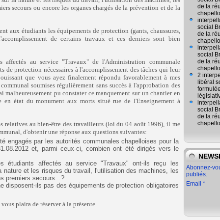
de la ré
miers secours ou encore les organes chargés de la prévention et de la
chapell
interpel
social 
ent aux étudiants les équipements de protection (gants, chaussures,
de la ré
r l'accomplissement de certains travaux et ces derniers sont bien
chapell
interpel
social 
tes affectés au service "Travaux" de l'Administration communale
de la ré
chapell
s de protection nécessaires à l'accomplissement des tâches qui leur
2 interp
éjouissant que vous ayez finalement répondu favorablement à mes
libéral
 communal soumises régulièrement sans succès à l'approbation des
formulée
j'ai malheureusement pu constater ce manquement sur un chantier en
législat
se en état du monument aux morts situé rue de l'Enseignement à
interpel
social 
de la ré
chapell
 relatives au bien-être des travailleurs (loi du 04 août 1996), il me
 communal, d'obtenir une réponse aux questions suivantes
:
 été engagés par les autorités communales chapelloises pour la
31.08.2012 et, parmi ceux-ci, combien ont été dirigés vers le
NEWS
es étudiants affectés au service "Travaux" ont-ils reçu les
Abonnez-vous
 nature et les risques du travail, l'utilisation des machines, les
publiés.
es premiers secours...?
Email
ne disposent-ils pas des équipements de protection obligatoires
 vous plaira de réserver à la présente.