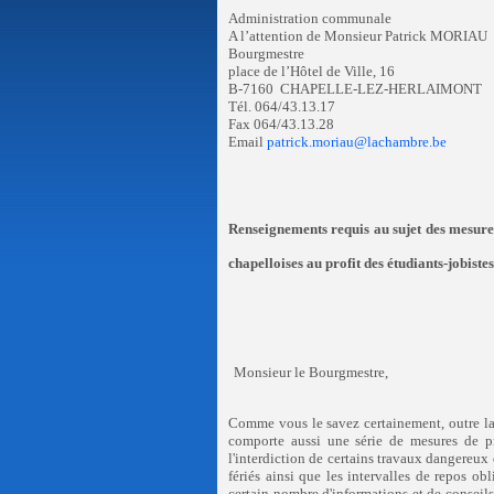
Administration communale
A l’attention de Monsieur Patrick MORIAU
Bourgmestre
place de l’Hôtel de Ville, 16
B‑7160
CHAPELLE‑LEZ‑HERLAIMONT
Tél. 064/43.13.17
Fax 064/43.13.28
Email
patrick.moriau@lachambre.be
Renseignements requis au sujet des mesures
chapelloises au profit des étudiants-jobist
Monsieur le Bourgmestre,
Comme vous le savez certainement, outre la pr
comporte aussi une série de mesures de p
l'interdiction de certains travaux dangereux e
fériés ainsi que les intervalles de repos ob
certain nombre d'informations et de conseils s