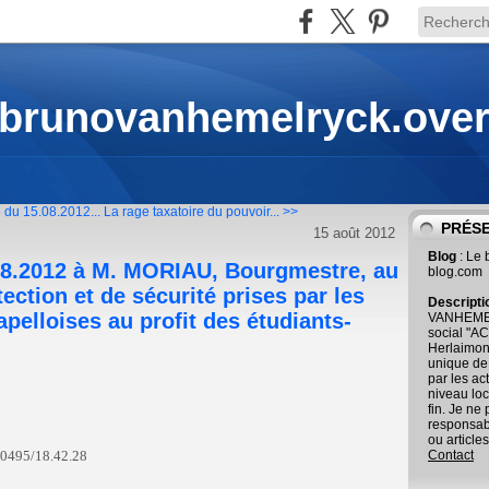
 brunovanhemelryck.ove
du 15.08.2012...
La rage taxatoire du pouvoir... >>
PRÉS
15 août 2012
Blog
: Le
.08.2012 à M. MORIAU, Bourgmestre, au
blog.com
ection et de sécurité prises par les
Descript
elloises au profit des étudiants-
VANHEMEL
social "AC
Herlaimont
unique de
par les ac
niveau loc
fin. Je ne
responsab
ou articles
 0495/18.42.28
Contact