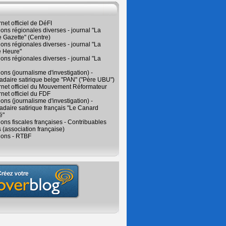
rnet officiel de DéFI
ions régionales diverses - journal "La
 Gazette" (Centre)
ions régionales diverses - journal "La
e Heure"
ions régionales diverses - journal "La
ions (journalisme d'investigation) -
daire satirique belge "PAN" ("Père UBU")
ernet officiel du Mouvement Réformateur
rnet officiel du FDF
ions (journalisme d'investigation) -
aire satirique français "Le Canard
é"
ions fiscales françaises - Contribuables
 (association française)
ions - RTBF