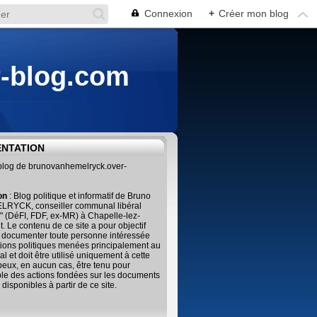
Connexion
+
Créer mon blog
r-blog.com
ENTATION
 blog de brunovanhemelryck.over-
ion
: Blog politique et informatif de Bruno
RYCK, conseiller communal libéral
" (DéFI, FDF, ex-MR) à Chapelle-lez-
. Le contenu de ce site a pour objectif
 documenter toute personne intéressée
tions politiques menées principalement au
al et doit être utilisé uniquement à cette
 peux, en aucun cas, être tenu pour
le des actions fondées sur les documents
 disponibles à partir de ce site.