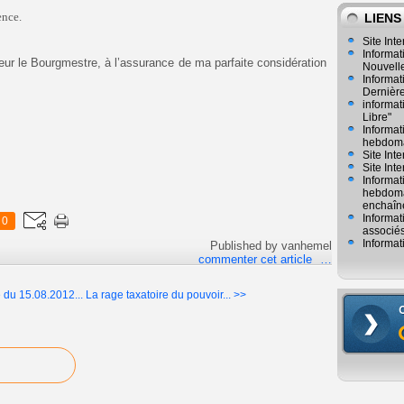
ence.
LIENS
Site Inte
Informat
eur le Bourgmestre, à l’assurance de ma parfaite considération
Nouvelle
Informat
Dernièr
informat
Libre"
Informat
hebdoma
Site Int
Site Inte
Informat
hebdomad
enchaîn
Informat
0
associés
Informat
Published by vanhemel
commenter cet article
…
du 15.08.2012...
La rage taxatoire du pouvoir... >>