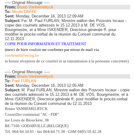
----- Original Message -----
From:
Bruno Vanhemelryck
To:
Nicole DAFFE
Sent:
Monday, December 16, 2013 12:09 AM
Subject:
Fw: M. Paul FURLAN, Ministre wallon des Pouvoirs locaux -
copie des courriels adressés le 15.12.2013 à M. DE VOS,
Bourgmestre, et à Mme ISKENDER, Directrice générale ff, pour
modifier le procès-verbal de la réunion du Conseil communal du
12.11.2013
COPIE POUR INFORMATION ET TRAITEMENT
(merci de bien vouloir me confirmer
par retour de mail via
vanhemel@swing.be
la bonne réception de ce courriel et sa transmission à la personne concernée)
----- Original Message -----
From:
Bruno Vanhemelryck
To:
Paul FURLAN
Sent:
Monday, December 16, 2013 12:05 AM
Subject:
M. Paul FURLAN, Ministre wallon des Pouvoirs locaux - copie
des courriels adressés le 15.12.2013 à M. DE VOS, Bourgmestre, et à
Mme ISKENDER, Directrice générale ff, pour modifier le procès-verbal
de la réunion du Conseil communal du 12.11.2013
Bruno VANHEMELRYCK
Conseiller communal "AC - FDF"
rue Louis de Brouckère, 38
BE-7160 GODARVILLE (BELGIQUE)
Tél. 064/44.34.61 - fax 064/44.71.38 - GSM 0495/18.42.28