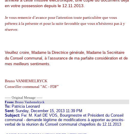
annexé à cette missive électronique, une copie du document déjà
en votre possession depuis le 12.11.2013.
Je vous remercie d’avance pour l'attention toute particulière que vous
prêterez à la présente et pour la suite favorable que vous n'hésiterez pas à y
réserver.
Veuillez croire, Madame la Directrice générale, Madame la Secrétaire
du Conseil communal, à l’assurance de ma parfaite considération et de
mes meilleurs sentiments.
Bruno VANHEMELRYCK
Conseiller communal "
AC - FDF"
----- Original Message -----
From:
Bruno Vanhemelryck
To:
Patricia Leonard
Sent:
Sunday, December 15, 2013 11:39 PM
Subject:
Fw: M. Karl DE VOS, Bourgmestre et Président du Conseil
communal - demande légitime de modifications à apporter au procès-
verbal de la réunion du Conseil communal chapellois du 12.11.2013