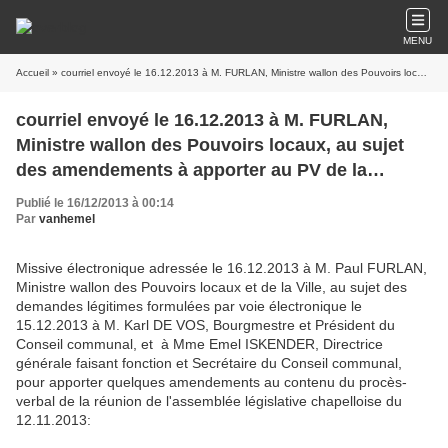
MENU
Accueil
» courriel envoyé le 16.12.2013 à M. FURLAN, Ministre wallon des Pouvoirs locaux, au sujet des amendements à apporter au PV de la réunion du Conseil communal chapellois du 12.11.2013
courriel envoyé le 16.12.2013 à M. FURLAN,
Ministre wallon des Pouvoirs locaux, au sujet
des amendements à apporter au PV de la
réunion du Conseil communal chapellois du
Publié le 16/12/2013 à 00:14
12.11.2013
Par
vanhemel
Missive électronique adressée le 16.12.2013 à M. Paul FURLAN,
Ministre wallon des Pouvoirs locaux et de la Ville, au sujet des
demandes légitimes formulées par voie électronique le
15.12.2013 à M. Karl DE VOS, Bourgmestre et Président du
Conseil communal, et à Mme Emel ISKENDER, Directrice
générale faisant fonction et Secrétaire du Conseil communal,
pour apporter quelques amendements au contenu du procès-
verbal de la réunion de l'assemblée législative chapelloise du
12.11.2013: