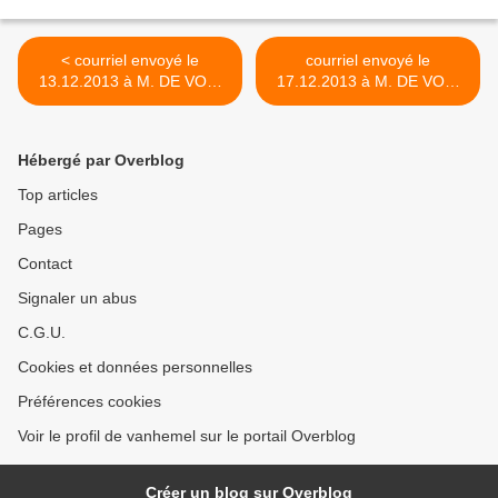
< courriel envoyé le
courriel envoyé le
13.12.2013 à M. DE VOS,
17.12.2013 à M. DE VOS,
Bourgmestre, au sujet de
Bourgmestre, au sujet du
l'organisation le 16.12.2013
non-respect des
de 2 réunions des
dispositions légales en
Hébergé par Overblog
conseillers communaux
matière de publication des
chapellois et des
règlements et ordonnances
Top articles
conséquences financières y
des autorités communales
Pages
afférentes
>
Contact
Signaler un abus
C.G.U.
Cookies et données personnelles
Préférences cookies
Voir le profil de vanhemel sur le portail Overblog
Créer un blog sur Overblog