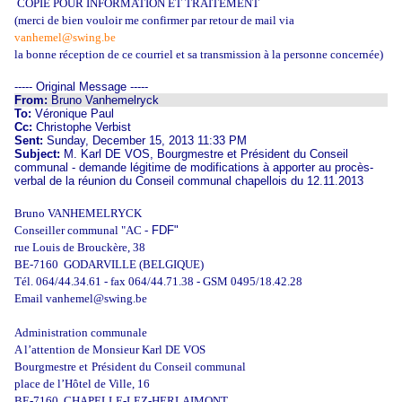
COPIE POUR INFORMATION ET TRAITEMENT
(merci de bien vouloir me confirmer
par retour de mail via
vanhemel@swing.be
la bonne réception de ce courriel et sa transmission à la personne concernée)
----- Original Message -----
From:
Bruno Vanhemelryck
To:
Véronique Paul
Cc:
Christophe Verbist
Sent:
Sunday, December 15, 2013 11:33 PM
Subject:
M. Karl DE VOS, Bourgmestre et Président du Conseil
communal - demande légitime de modifications à apporter au procès-
verbal de la réunion du Conseil communal chapellois du 12.11.2013
Bruno VANHEMELRYCK
Conseiller communal "AC -
FDF"
rue Louis de Brouckère, 38
BE-7160 GODARVILLE (BELGIQUE)
Tél. 064/44.34.61 - fax 064/44.71.38 - GSM 0495/18.42.28
Email
vanhemel@swing.be
Administration communale
A l’attention de Monsieur Karl DE VOS
Bourgmestre et
Président du Conseil communal
place de l’Hôtel de Ville, 16
BE‑7160
CHAPELLE‑LEZ‑HERLAIMONT