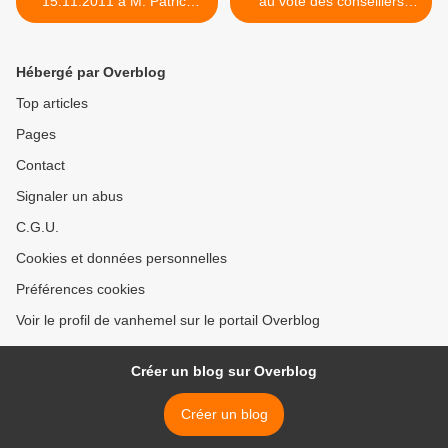
15.11.2011 à M. Patrick
au vote des conseillers
MORIAU, Bourgmestre, au
communaux chapellois lors
sujet de la destruction de
de la prochaine réunion du
dossiers évoquée lors de la
conseil communal fixée au
Hébergé par Overblog
réunion du Collège
28.11.2011 >
communal du 10.10.2011
Top articles
Pages
Contact
Signaler un abus
C.G.U.
Cookies et données personnelles
Préférences cookies
Voir le profil de vanhemel sur le portail Overblog
Créer un blog sur Overblog
Créer un blog