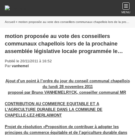
MENU
Accueil
» motion proposée au vote des conseillers communaux chapellois lors de la prochaine assemblée législative locale programmée le 28.11.2011
motion proposée au vote des conseillers
communaux chapellois lors de la prochaine
assemblée législative locale programmée le
28.11.2011
Publié le 20/11/2011 à 16:52
Par
vanhemel
Ajout d’un point à l’ordre du jour du conseil communal chapellois
du lundi 28 novembre 2011
proposé par Bruno VANHEMELRYCK, conseiller communal MR
CONTRIBUTION AU COMMERCE EQUITABLE ET A
L’AGRICULTURE DURABLE DANS LA COMMUNE DE
CHAPELLE‑LEZ‑HERLAIMONT
Projet de résolution «Proposition de contribuer à adopter les
principes du commerce équitable et de l’agriculture durable dans