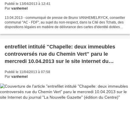
d'identité électroniques
Publié le 13/04/2013 à 12:41
Par
vanhemel
13.04.2013 - communiqué de presse de Bruno VANHEMELRYCK, conseiller
communal "AC - FDF", au sujet du non-respect, dans la Cité des Tchats, des
dispositions légales en matière de délivrance des cartes d'identité dotées
d'une puce électronique: Communiqué...
entrefilet intitulé "Chapelle: deux immeubles
controversés rue du Chemin Vert" paru le
mercredi 10.04.2013 sur le site Internet du
journal "La Nouvelle Gazette" (édition du
Publié le 11/04/2013 à 07:58
Centre)
Par
vanhemel