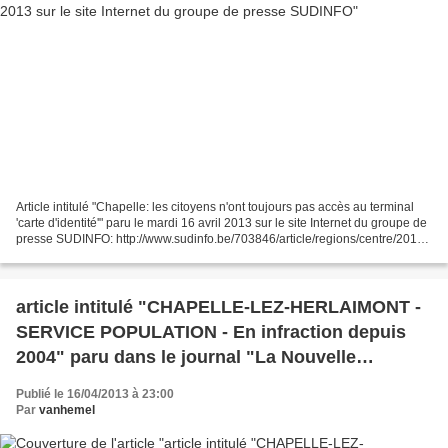
Article intitulé "Chapelle: les citoyens n'ont toujours pas accès au terminal
'carte d'identité'" paru le mardi 16 avril 2013 sur le site Internet du groupe de
presse SUDINFO: http://www.sudinfo.be/703846/article/regions/centre/2013-
04-15/chapelle-les-citoyens-n-ont-toujours-pas-acces-au-terminal-carte-d-
identite...
article intitulé "CHAPELLE-LEZ-HERLAIMONT -
SERVICE POPULATION - En infraction depuis
2004" paru dans le journal "La Nouvelle
Gazette" (édition du Centre) du 16.04.2013
Publié le 16/04/2013 à 23:00
Par
vanhemel