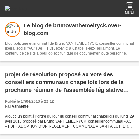
MENU
Le blog de brunovanhemelryck.over-
blog.com
Blog politique et informatif de Bruno VANHEMELRYCK, conseiller communal
libéral social "AC" (DéFI, FDF, ex-MR) à Chapelle-lez-Herlaimont. Le
contenu de ce site a pour objectif unique de documenter toute personne
intéressée par les actions politiques menées principalement au niveau local
et doit être utilisé uniquement à cette fin. Je ne peux, en aucun cas, être tenu
pour responsable des actions fondées sur les documents ou articles
disponibles à partir de ce site.
projet de résolution proposé au vote des
conseillers communaux chapellois lors de la
prochaine réunion de l'assemblée législative
locale fixée au 29.04.2013
Publié le 17/04/2013 à 22:12
Par
vanhemel
Ajout d’un point à l’ordre du jour du conseil communal chapellois du lundi 29
avril 2013 proposé par Bruno VANHEMELRYCK, conseiller communal «AC
– FDF» ADOPTION D’UN REGLEMENT COMMUNAL VISANT A LUTTER
CONTRE LE CANCER DU COL DE L’UTERUS EN ENCOURAGEANT,...