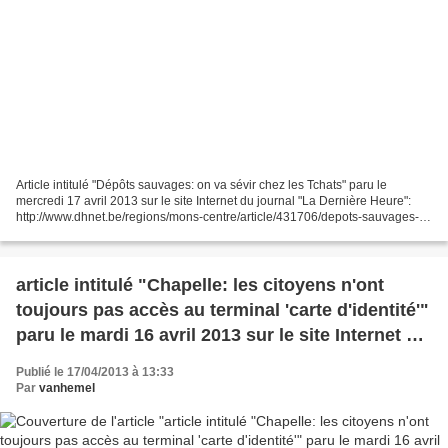
Article intitulé "Dépôts sauvages: on va sévir chez les Tchats" paru le
mercredi 17 avril 2013 sur le site Internet du journal "La Dernière Heure":
http://www.dhnet.be/regions/mons-centre/article/431706/depots-sauvages-
on-va-sevir-chez-les-tchats.html...
article intitulé "Chapelle: les citoyens n'ont
toujours pas accès au terminal 'carte d'identité'"
paru le mardi 16 avril 2013 sur le site Internet du
groupe de presse SUDINFO
Publié le 17/04/2013 à 13:33
Par
vanhemel