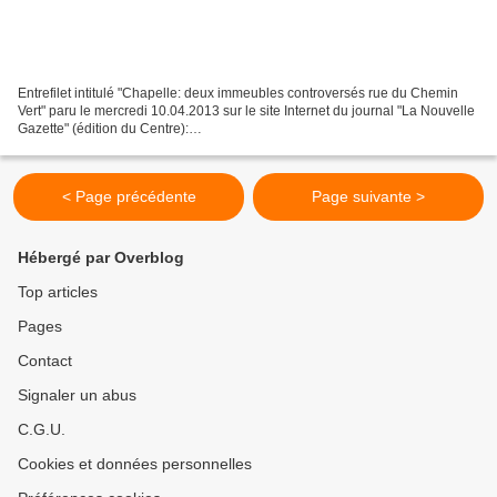
Entrefilet intitulé "Chapelle: deux immeubles controversés rue du Chemin
Vert" paru le mercredi 10.04.2013 sur le site Internet du journal "La Nouvelle
Gazette" (édition du Centre):
http://www.lanouvellegazette.be/699928/article/regions/centre/actualite/2013
-04-09/chapelle-deux-immeubles-controverses-rue-du-chemin-vert...
< Page précédente
Page suivante >
Hébergé par Overblog
Top articles
Pages
Contact
Signaler un abus
C.G.U.
Cookies et données personnelles